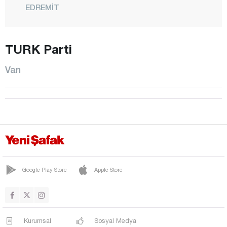
EDREMİT
ERCİŞ
GEVAŞ
TURK Parti
GÜRPINAR
Van
İPEKYOLU
MURADİYE
ÖZALP
SARAY
TUŞBA
Yalova
Google Play Store
Apple Store
Yozgat
Zonguldak
Kurumsal
Sosyal Medya