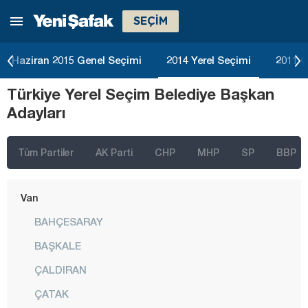
SEÇİM
Şanlıurfa
Şırnak
Haziran 2015 Genel Seçimi
2014 Yerel Seçimi
2011 G
Tekirdağ
Türkiye Yerel Seçim Belediye Başkan
Tokat
Adayları
Trabzon
Tunceli
Tüm Partiler
AK Parti
CHP
MHP
SP
BBP
Uşak
Van
BAHÇESARAY
BAŞKALE
ÇALDIRAN
ÇATAK