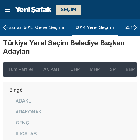
SEÇİM
Artvin
Aydın
Haziran 2015 Genel Seçimi
2014 Yerel Seçimi
2011 G
Balıkesir
Türkiye Yerel Seçim Belediye Başkan
Bartın
Adayları
Batman
Bayburt
Tüm Partiler
AK Parti
CHP
MHP
SP
BBP
Bilecik
Bingöl
ADAKLI
ARAKONAK
GENÇ
ILICALAR