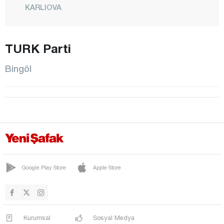
KARLIOVA
KİĞI
MERKEZ
TURK Parti
SANCAK
Bingöl
SOLHAN
YAYLADERE
YEDİSU
Bitlis
Bolu
Burdur
Google Play Store
Apple Store
Bursa
Çanakkale
Çankırı
Kurumsal
Sosyal Medya