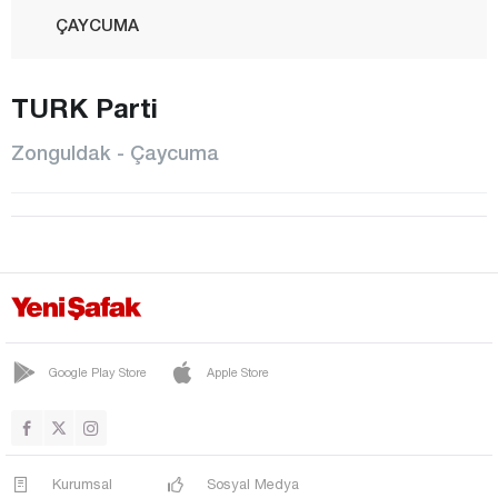
ÇAYCUMA
ÇAYDEĞİRMENİ
TURK Parti
DEVREK
ELVANPAZARCIK
Zonguldak - Çaycuma
EREĞLİ
FİLYOS
GELİK
GÖKÇEBEY
GÜLÜÇ
GÜMELİ
Google Play Store
Apple Store
KANDİLLİ
KARAMAN
Kurumsal
Sosyal Medya
KARAPINAR