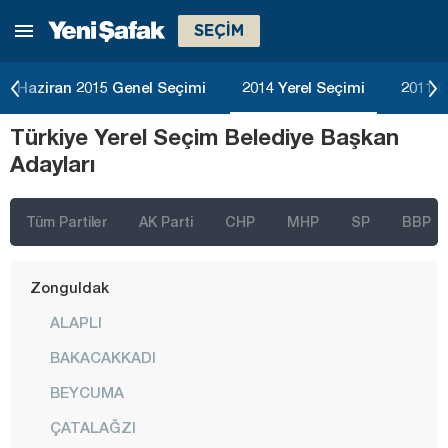
SEÇİM
Tokat
Trabzon
Haziran 2015 Genel Seçimi
2014 Yerel Seçimi
2011 G
Tunceli
Türkiye Yerel Seçim Belediye Başkan
Uşak
Adayları
Van
Yalova
Tüm Partiler
AK Parti
CHP
MHP
SP
BBP
Yozgat
Zonguldak
ALAPLI
BAKACAKKADI
BEYCUMA
ÇATALAĞZI