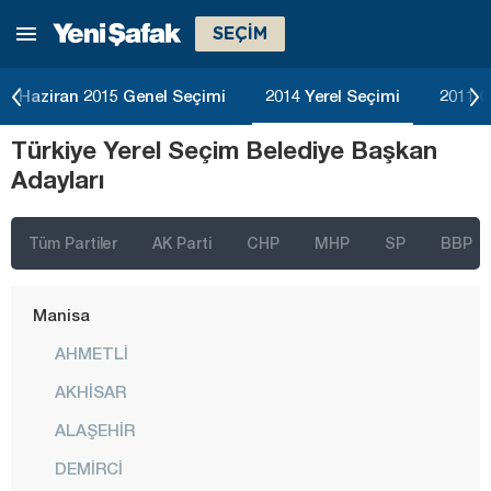
SEÇİM
Kırklareli
Kırşehir
Haziran 2015 Genel Seçimi
2014 Yerel Seçimi
2011 G
Kilis
Türkiye Yerel Seçim Belediye Başkan
Kocaeli
Adayları
Konya
Kütahya
Tüm Partiler
AK Parti
CHP
MHP
SP
BBP
Malatya
Manisa
AHMETLİ
AKHİSAR
ALAŞEHİR
DEMİRCİ