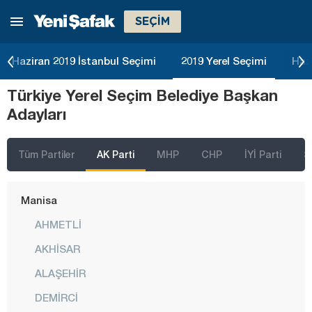
SEÇİM
Kırklareli
Kırşehir
Haziran 2019 İstanbul Seçimi
2019 Yerel Seçimi
Haz
Kilis
Türkiye Yerel Seçim Belediye Başkan
Kocaeli
Adayları
Konya
Kütahya
Tüm Partiler
AK Parti
MHP
CHP
İYİ Parti
S
Malatya
Manisa
AHMETLİ
AKHİSAR
ALAŞEHİR
DEMİRCİ