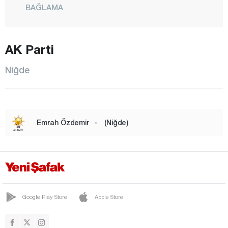
BAĞLAMA
BAHÇELİ
BOR
AK Parti
BOZKÖY
Niğde
ÇAMARDI
ÇİFTLİK
ÇUKURKUYU
Emrah Özdemir
-
(Niğde)
DEĞİRMENLİ
DİVARLI
DÜNDARLI
EDİKLİ
Google Play Store
Apple Store
GÜMÜŞLER
HACIABDULLAH