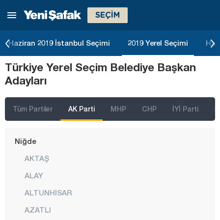
SEÇİM
Malatya
Manisa
Haziran 2019 İstanbul Seçimi
2019 Yerel Seçimi
Haz
Mardin
Türkiye Yerel Seçim Belediye Başkan
Mersin
Adayları
Muğla
Muş
Tüm Partiler
AK Parti
MHP
CHP
İYİ Parti
S
Nevşehir
Niğde
AKTAŞ
ALAY
ALTUNHİSAR
AZATLI