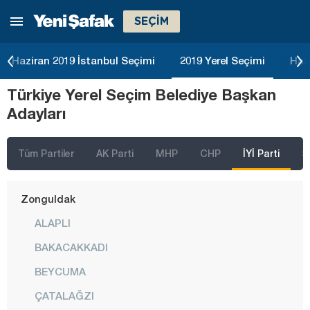
SEÇİM
Tokat
Trabzon
Haziran 2019 İstanbul Seçimi
2019 Yerel Seçimi
Haz
Tunceli
Türkiye Yerel Seçim Belediye Başkan
Uşak
Adayları
Van
Yalova
Tüm Partiler
AK Parti
MHP
CHP
İYİ Parti
S
Yozgat
Zonguldak
ALAPLI
BAKACAKKADI
BEYCUMA
ÇATALAĞZI