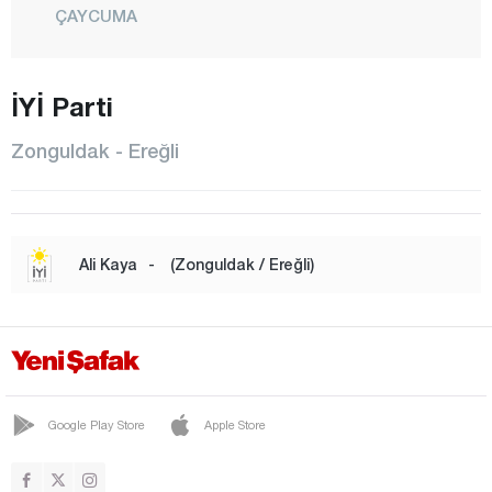
ÇAYCUMA
ÇAYDEĞİRMENİ
DEVREK
İYİ Parti
ELVANPAZARCIK
Zonguldak - Ereğli
EREĞLİ
FİLYOS
GELİK
Ali Kaya
-
(Zonguldak / Ereğli)
GÖKÇEBEY
GÜLÜÇ
GÜMELİ
KANDİLLİ
Google Play Store
Apple Store
KARAMAN
KARAPINAR