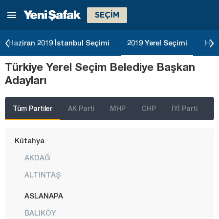
SEÇİM
Kayseri
Kırıkkale
Haziran 2019 İstanbul Seçimi
2019 Yerel Seçimi
Haz
Kırklareli
Türkiye Yerel Seçim Belediye Başkan
Kırşehir
Adayları
Kilis
Kocaeli
Tüm Partiler
AK Parti
MHP
CHP
İYİ Parti
S
Konya
Kütahya
AKDAĞ
ALTINTAŞ
ASLANAPA
BALIKÖY