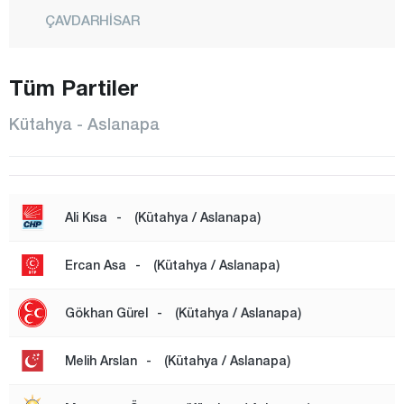
ÇAVDARHİSAR
ÇİTGÖL
Tüm Partiler
ÇUKURCA
DEMİRCİ
Kütahya - Aslanapa
DOMANİÇ
DUMLUPINAR
EMET
Ali Kısa
-
(Kütahya / Aslanapa)
ESKİGEDİZ
Ercan Asa
-
(Kütahya / Aslanapa)
GEDİZ
GÖKLER
Gökhan Gürel
-
(Kütahya / Aslanapa)
GÜNEY
Melih Arslan
-
(Kütahya / Aslanapa)
HİSARCIK
KURUÇAY