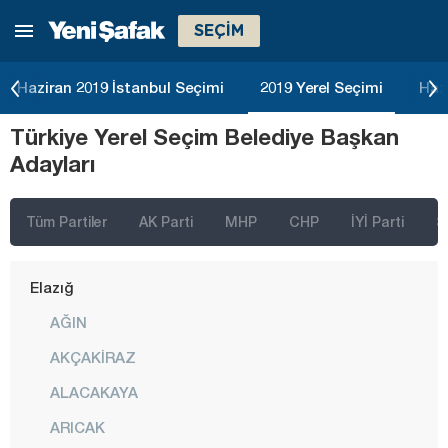
SEÇİM
Çanakkale
Çankırı
Haziran 2019 İstanbul Seçimi
2019 Yerel Seçimi
Haz
Çorum
Türkiye Yerel Seçim Belediye Başkan
Denizli
Adayları
Diyarbakır
Düzce
Tüm Partiler
AK Parti
MHP
CHP
İYİ Parti
S
Edirne
Elazığ
AĞIN
AKÇAKİRAZ
ALACAKAYA
ARICAK