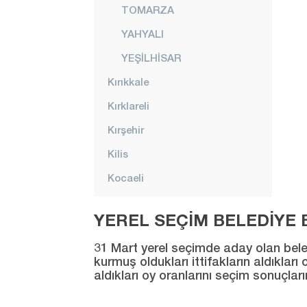
TOMARZA
YAHYALI
YEŞİLHİSAR
Kırıkkale
Kırklareli
Kırşehir
Kilis
Kocaeli
Konya
YEREL SEÇİM BELEDİYE B
Kütahya
31 Mart yerel seçimde aday olan beledi
Malatya
kurmuş oldukları ittifakların aldıklar
aldıkları oy oranlarını seçim sonuçlar
Manisa
Mardin