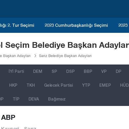
ğı 2. Tur Seçimi
2023 Cumhurbaşkanlığı Seçimi
2023
el Seçim Belediye Başkan Adaylar
ye Başkan Adayları
Sarız Belediye Başkan Adayları
İYİ Parti
DEM
SP
DSP
BBP
VP
DP
HKP
TKH
Gelecek Partisi
YTP
EMEP
HÜD
DP
TİP
DEVA
Bağımsız
ABP
Kayseri - Sarız