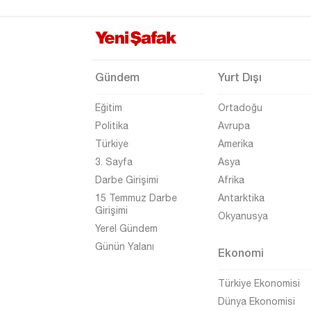
Mersin
Muğla
Muş
Gündem
Yurt Dışı
Nevşehir
Eğitim
Ortadoğu
Niğde
Politika
Avrupa
Ordu
Türkiye
Amerika
Osmaniye
3. Sayfa
Asya
Darbe Girişimi
Afrika
Rize
15 Temmuz Darbe
Antarktika
Sakarya
Girişimi
Okyanusya
Yerel Gündem
Samsun
Günün Yalanı
Ekonomi
Siirt
Sinop
Türkiye Ekonomisi
Dünya Ekonomisi
Sivas