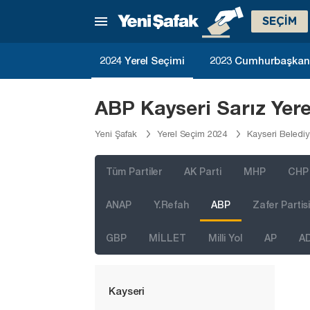
Gaziantep
SEÇİM
Giresun
Gümüşhane
2024 Yerel Seçimi
2023 Cumhurbaşkanlı
Hakkari
Hatay
ABP Kayseri Sarız Yer
Iğdır
Yeni Şafak
Yerel Seçim 2024
Kayseri Beledi
Isparta
Kahramanmaraş
Tüm Partiler
AK Parti
MHP
CHP
Karabük
ANAP
Y.Refah
ABP
Zafer Partisi
Karaman
GBP
MİLLET
Milli Yol
AP
A
Kars
Kastamonu
Kayseri