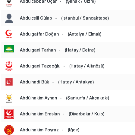
Abdulcebbar Uçar
-
(Şırnak / Cizre)
Abdulcelil Gülap
-
(İstanbul / Sancaktepe)
Abdulgaffar Doğan
-
(Antalya / Elmalı)
Abdulgani Tarhan
-
(Hatay / Defne)
Abdulgani Tazeoğlu
-
(Hatay / Altınözü)
Abdulhadi Bük
-
(Hatay / Antakya)
Abdülhakim Ayhan
-
(Şanlıurfa / Akçakale)
Abdulhakim Eraslan
-
(Diyarbakır / Kulp)
Abdulhakim Poyraz
-
(Iğdır)