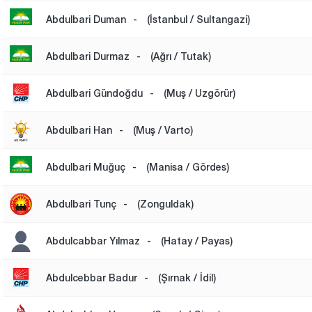
Abdulbari Duman
-
(İstanbul / Sultangazi)
Abdulbari Durmaz
-
(Ağrı / Tutak)
Abdulbari Gündoğdu
-
(Muş / Uzgörür)
Abdulbari Han
-
(Muş / Varto)
Abdulbari Muğuç
-
(Manisa / Gördes)
Abdulbari Tunç
-
(Zonguldak)
Abdulcabbar Yılmaz
-
(Hatay / Payas)
Abdulcebbar Badur
-
(Şırnak / İdil)