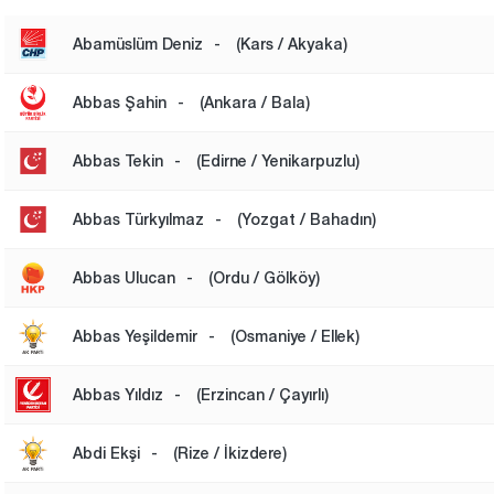
Abamüslüm Deniz
-
(Kars / Akyaka)
Abbas Şahin
-
(Ankara / Bala)
Abbas Tekin
-
(Edirne / Yenikarpuzlu)
Abbas Türkyılmaz
-
(Yozgat / Bahadın)
Abbas Ulucan
-
(Ordu / Gölköy)
Abbas Yeşildemir
-
(Osmaniye / Ellek)
Abbas Yıldız
-
(Erzincan / Çayırlı)
Abdi Ekşi
-
(Rize / İkizdere)