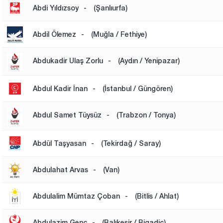
Abdi Yıldızsoy
-
(Şanlıurfa)
Abdil Ölemez
-
(Muğla / Fethiye)
Abdukadir Ulaş Zorlu
-
(Aydın / Yenipazar)
Abdul Kadir İnan
-
(İstanbul / Güngören)
Abdul Samet Tüysüz
-
(Trabzon / Tonya)
Abdül Taşyasan
-
(Tekirdağ / Saray)
Abdulahat Arvas
-
(Van)
Abdulalim Mümtaz Çoban
-
(Bitlis / Ahlat)
Abdulazim Genç
-
(Balıkesir / Bigadiç)