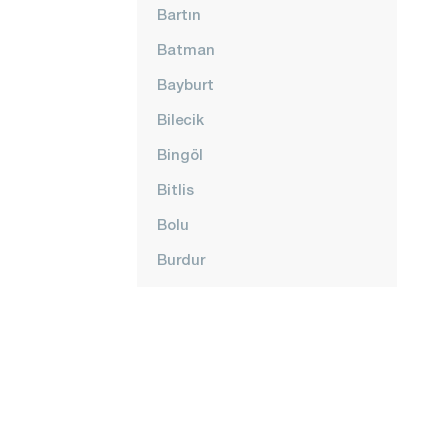
Bartın
Batman
Bayburt
Bilecik
Bingöl
Bitlis
Bolu
Burdur
Bursa
Çanakkale
Çankırı
Çorum
Denizli