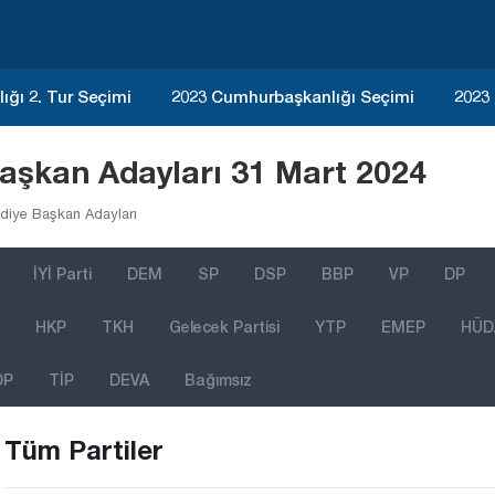
ğı 2. Tur Seçimi
2023 Cumhurbaşkanlığı Seçimi
2023
Başkan Adayları 31 Mart 2024
diye Başkan Adayları
İYİ Parti
DEM
SP
DSP
BBP
VP
DP
HKP
TKH
Gelecek Partisi
YTP
EMEP
HÜD
DP
TİP
DEVA
Bağımsız
Tüm Partiler