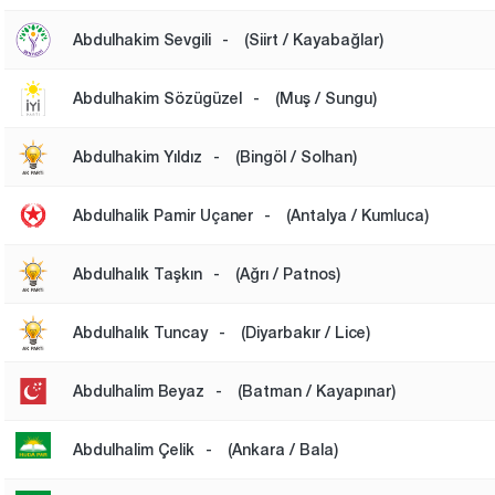
Abdulhakim Sevgili
-
(Siirt / Kayabağlar)
Abdulhakim Sözügüzel
-
(Muş / Sungu)
Abdulhakim Yıldız
-
(Bingöl / Solhan)
Abdulhalik Pamir Uçaner
-
(Antalya / Kumluca)
Abdulhalık Taşkın
-
(Ağrı / Patnos)
Abdulhalık Tuncay
-
(Diyarbakır / Lice)
Abdulhalim Beyaz
-
(Batman / Kayapınar)
Abdulhalim Çelik
-
(Ankara / Bala)