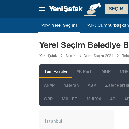
SEÇİM
2024 Yerel Seçimi
2023 Cumhurbaşkanlı
Yerel Seçim Belediye 
Yeni Şafak
Seçim
Yerel Seçim 2024
Bele
Tüm Partiler
AK Parti
MHP
CHP
ANAP
Y.Refah
ABP
Zafer Partisi
GBP
MİLLET
Milli Yol
AP
A
İstanbul