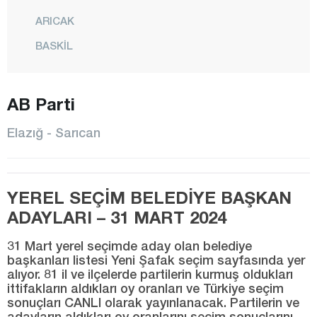
ARICAK
BASKİL
BEYHAN
BÜKARDI
AB Parti
ERİMLİ
Elazığ - Sarıcan
KARAKOÇAN
KEBAN
YEREL SEÇİM BELEDİYE BAŞKAN
KOVANCILAR
ADAYLARI – 31 MART 2024
MADEN
MERKEZ
31 Mart yerel seçimde aday olan belediye
başkanları listesi Yeni Şafak seçim sayfasında yer
MOLLAKENDİ
alıyor. 81 il ve ilçelerde partilerin kurmuş oldukları
ittifakların aldıkları oy oranları ve Türkiye seçim
PALU
sonuçları CANLI olarak yayınlanacak. Partilerin ve
adayların aldıkları oy oranlarını seçim sonuçlarını