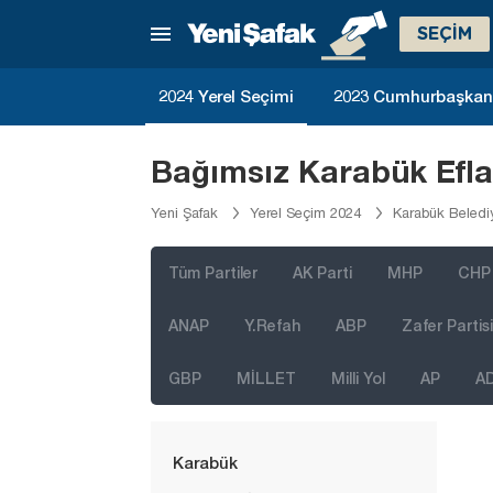
Elazığ
SEÇİM
Erzincan
Erzurum
2024 Yerel Seçimi
2023 Cumhurbaşkanlı
Eskişehir
Gaziantep
Bağımsız Karabük Efla
Giresun
Yeni Şafak
Yerel Seçim 2024
Karabük Beledi
Gümüşhane
Hakkari
Tüm Partiler
AK Parti
MHP
CHP
Hatay
ANAP
Y.Refah
ABP
Zafer Partisi
Iğdır
GBP
MİLLET
Milli Yol
AP
A
Isparta
Kahramanmaraş
Karabük