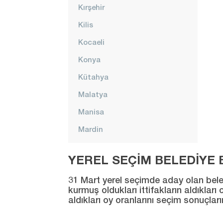
Kırşehir
Kilis
Kocaeli
Konya
Kütahya
Malatya
Manisa
Mardin
Mersin
YEREL SEÇİM BELEDİYE B
Muğla
31 Mart yerel seçimde aday olan beledi
Muş
kurmuş oldukları ittifakların aldıklar
aldıkları oy oranlarını seçim sonuçlar
Nevşehir
Niğde