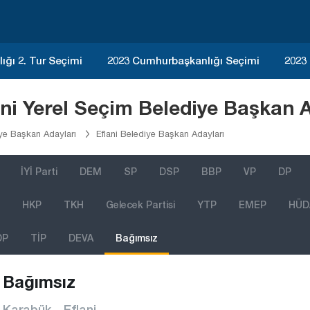
ğı 2. Tur Seçimi
2023 Cumhurbaşkanlığı Seçimi
2023
ni Yerel Seçim Belediye Başkan A
ye Başkan Adayları
Eflani Belediye Başkan Adayları
İYİ Parti
DEM
SP
DSP
BBP
VP
DP
HKP
TKH
Gelecek Partisi
YTP
EMEP
HÜD
DP
TİP
DEVA
Bağımsız
Bağımsız
Karabük - Eflani