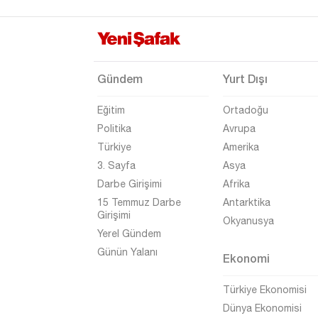
Ordu
Osmaniye
Rize
Gündem
Yurt Dışı
Sakarya
Eğitim
Ortadoğu
Samsun
Politika
Avrupa
Siirt
Türkiye
Amerika
Sinop
3. Sayfa
Asya
Darbe Girişimi
Afrika
Sivas
15 Temmuz Darbe
Antarktika
Şanlıurfa
Girişimi
Okyanusya
Yerel Gündem
Şırnak
Günün Yalanı
Ekonomi
Tekirdağ
Tokat
Türkiye Ekonomisi
Dünya Ekonomisi
Trabzon