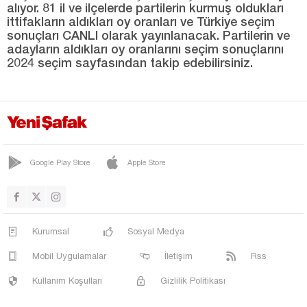
alıyor. 81 il ve ilçelerde partilerin kurmuş oldukları
ittifakların aldıkları oy oranları ve Türkiye seçim
Kahramanmaraş
sonuçları CANLI olarak yayınlanacak. Partilerin ve
Karabük
adayların aldıkları oy oranlarını seçim sonuçlarını
2024 seçim sayfasından takip edebilirsiniz.
Karaman
Kars
Kastamonu
Kayseri
Kırıkkale
Google Play Store
Apple Store
Kırklareli
Kırşehir
Kurumsal
Sosyal Medya
Kilis
Mobil Uygulamalar
İletişim
Rss
Kocaeli
Kullanım Koşulları
Gizlilik Politikası
Konya