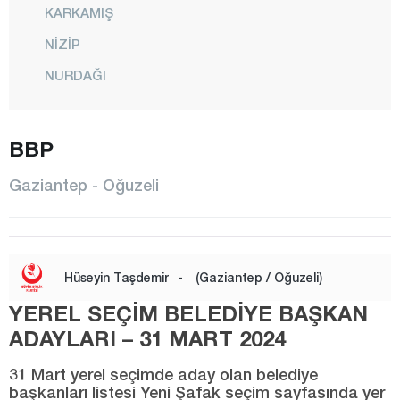
KARKAMIŞ
NİZİP
NURDAĞI
OĞUZELİ
BBP
ŞAHİNBEY
ŞEHİTKAMİL
Gaziantep - Oğuzeli
YAVUZELİ
Giresun
Gümüşhane
Hüseyin Taşdemir
-
(Gaziantep / Oğuzeli)
Hakkari
YEREL SEÇİM BELEDİYE BAŞKAN
Hatay
ADAYLARI – 31 MART 2024
Iğdır
31 Mart yerel seçimde aday olan belediye
başkanları listesi Yeni Şafak seçim sayfasında yer
Isparta