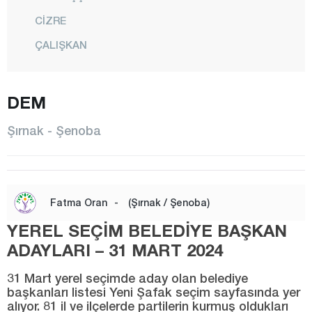
CİZRE
ÇALIŞKAN
FINDIK
GÖRÜMLÜ
DEM
GÜÇLÜKONAK
Şırnak - Şenoba
HİLAL
İDİL
KARALAR
Fatma Oran
-
(Şırnak / Şenoba)
KASRİK
YEREL SEÇİM BELEDİYE BAŞKAN
KUMÇATI
ADAYLARI – 31 MART 2024
MERKEZ
31 Mart yerel seçimde aday olan belediye
SIRTKÖY
başkanları listesi Yeni Şafak seçim sayfasında yer
alıyor. 81 il ve ilçelerde partilerin kurmuş oldukları