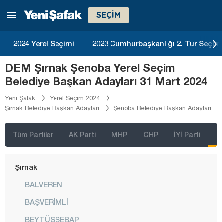
Ordu
SEÇİM
Osmaniye
Rize
2024 Yerel Seçimi
2023 Cumhurbaşkanlığı 2. Tur Seçim
Sakarya
DEM Şırnak Şenoba Yerel Seçim
Samsun
Belediye Başkan Adayları 31 Mart 2024
Siirt
Yeni Şafak
Yerel Seçim 2024
Şırnak Belediye Başkan Adayları
Şenoba Belediye Başkan Adayları
Sinop
Sivas
Tüm Partiler
AK Parti
MHP
CHP
İYİ Parti
D
Şanlıurfa
Şırnak
BALVEREN
BAŞVERİMLİ
BEYTÜŞŞEBAP