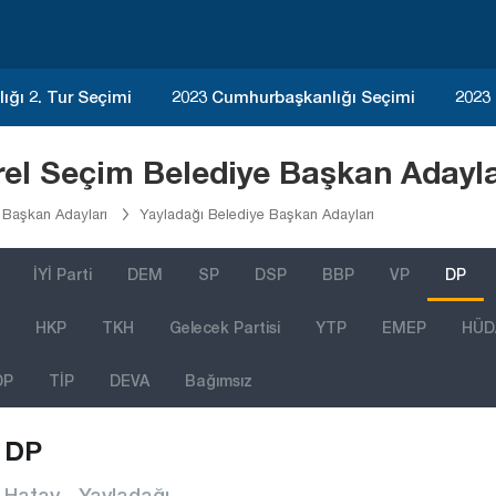
ğı 2. Tur Seçimi
2023 Cumhurbaşkanlığı Seçimi
2023
rel Seçim Belediye Başkan Adayla
 Başkan Adayları
Yayladağı Belediye Başkan Adayları
İYİ Parti
DEM
SP
DSP
BBP
VP
DP
HKP
TKH
Gelecek Partisi
YTP
EMEP
HÜD
DP
TİP
DEVA
Bağımsız
DP
Hatay - Yayladağı