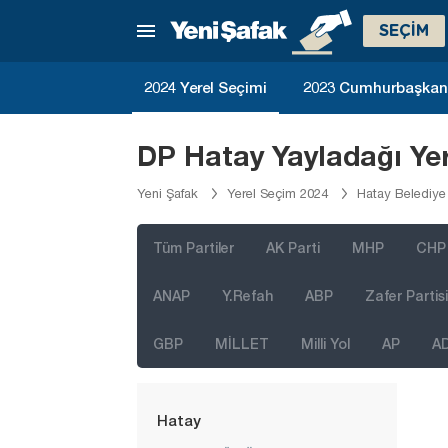
Denizli
SEÇİM
Diyarbakır
Düzce
2024 Yerel Seçimi
2023 Cumhurbaşkanlı
Edirne
Elazığ
DP Hatay Yayladağı Ye
Erzincan
Yeni Şafak
Yerel Seçim 2024
Hatay Belediye
Erzurum
Eskişehir
Tüm Partiler
AK Parti
MHP
CHP
Gaziantep
ANAP
Y.Refah
ABP
Zafer Partisi
Giresun
GBP
MİLLET
Milli Yol
AP
A
Gümüşhane
Hakkari
Hatay