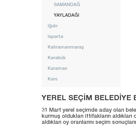
SAMANDAĞ
YAYLADAĞI
Iğdır
Isparta
Kahramanmaraş
Karabük
Karaman
Kars
Kastamonu
YEREL SEÇİM BELEDİYE B
Kayseri
31 Mart yerel seçimde aday olan beledi
Kırıkkale
kurmuş oldukları ittifakların aldıklar
aldıkları oy oranlarını seçim sonuçlar
Kırklareli
Kırşehir