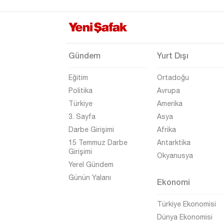
Kilis
Kocaeli
Konya
Gündem
Yurt Dışı
Kütahya
Eğitim
Ortadoğu
Malatya
Politika
Avrupa
Manisa
Türkiye
Amerika
Mardin
3. Sayfa
Asya
Darbe Girişimi
Afrika
Mersin
15 Temmuz Darbe
Antarktika
Muğla
Girişimi
Okyanusya
Yerel Gündem
Muş
Günün Yalanı
Ekonomi
Nevşehir
Niğde
Türkiye Ekonomisi
Dünya Ekonomisi
Ordu