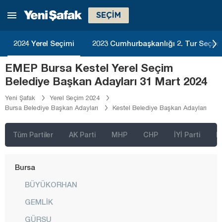
Balıkesir
SEÇİM
Bartın
Batman
2024 Yerel Seçimi
2023 Cumhurbaşkanlığı 2. Tur Seçim
Bayburt
EMEP Bursa Kestel Yerel Seçim
Bilecik
Belediye Başkan Adayları 31 Mart 2024
Bingöl
Yeni Şafak
Yerel Seçim 2024
Bursa Belediye Başkan Adayları
Kestel Belediye Başkan Adayları
Bitlis
Bolu
Tüm Partiler
AK Parti
MHP
CHP
İYİ Parti
D
Burdur
Bursa
BÜYÜKORHAN
GEMLİK
GÜRSU