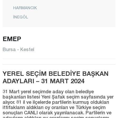
HARMANCIK
İNEGÖL
İZNİK
KARACABEY
EMEP
KELES
Bursa - Kestel
KESTEL
MUDANYA
YEREL SEÇİM BELEDİYE BAŞKAN
MUSTAFAKEMALPAŞA
ADAYLARI – 31 MART 2024
NİLÜFER
31 Mart yerel seçimde aday olan belediye
ORHANELİ
başkanları listesi Yeni Şafak seçim sayfasında yer
alıyor. 81 il ve ilçelerde partilerin kurmuş oldukları
ORHANGAZİ
ittifakların aldıkları oy oranları ve Türkiye seçim
OSMANGAZİ
sonuçları CANLI olarak yayınlanacak. Partilerin ve
adayların aldıkları oy oranlarını seçim sonuçlarını