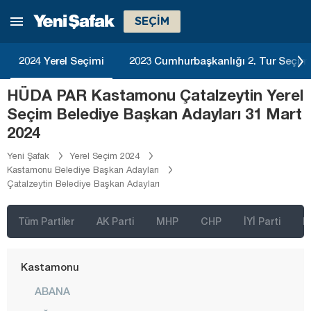
Giresun
SEÇİM
Gümüşhane
2024 Yerel Seçimi
2023 Cumhurbaşkanlığı 2. Tur Seçim
Hakkari
Hatay
HÜDA PAR Kastamonu Çatalzeytin Yerel
Seçim Belediye Başkan Adayları 31 Mart
Iğdır
2024
Isparta
Yeni Şafak
Yerel Seçim 2024
Kahramanmaraş
Kastamonu Belediye Başkan Adayları
Çatalzeytin Belediye Başkan Adayları
Karabük
Karaman
Tüm Partiler
AK Parti
MHP
CHP
İYİ Parti
D
Kars
Kastamonu
ABANA