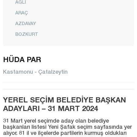
AĞLI
ARAÇ
AZDAVAY
BOZKURT
CİDE
HÜDA PAR
ÇATALZEYTİN
DADAY
Kastamonu - Çatalzeytin
DEVREKANİ
DOĞANYURT
YEREL SEÇİM BELEDİYE BAŞKAN
HANÖNÜ
ADAYLARI – 31 MART 2024
İHSANGAZİ
31 Mart yerel seçimde aday olan belediye
İNEBOLU
başkanları listesi Yeni Şafak seçim sayfasında yer
alıyor. 81 il ve ilçelerde partilerin kurmuş oldukları
KÜRE