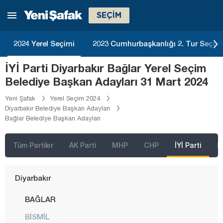
SEÇİM
Bingöl
Bitlis
2024 Yerel Seçimi
2023 Cumhurbaşkanlığı 2. Tur Seçim
Bolu
İYİ Parti Diyarbakır Bağlar Yerel Seçim
Burdur
Belediye Başkan Adayları 31 Mart 2024
Bursa
Yeni Şafak
Yerel Seçim 2024
Çanakkale
Diyarbakır Belediye Başkan Adayları
Bağlar Belediye Başkan Adayları
Çankırı
Çorum
Tüm Partiler
AK Parti
MHP
CHP
İYİ Parti
D
Denizli
Diyarbakır
BAĞLAR
BİSMİL