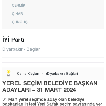
ÇERMİK
ÇINAR
ÇÜNGÜŞ
DİCLE
İYİ Parti
EĞİL
ERGANİ
Diyarbakır - Bağlar
HANİ
HAZRO
KAYAPINAR
Cemal Ceylan
-
(Diyarbakır / Bağlar)
KOCAKÖY
YEREL SEÇİM BELEDİYE BAŞKAN
KULP
ADAYLARI – 31 MART 2024
LİCE
31 Mart yerel seçimde aday olan belediye
başkanları listesi Yeni Şafak seçim sayfasında yer
SİLVAN