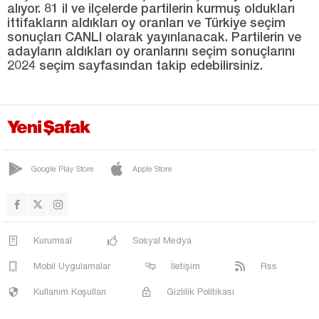
alıyor. 81 il ve ilçelerde partilerin kurmuş oldukları
ittifakların aldıkları oy oranları ve Türkiye seçim
SUR
sonuçları CANLI olarak yayınlanacak. Partilerin ve
YENİŞEHİR
adayların aldıkları oy oranlarını seçim sonuçlarını
2024 seçim sayfasından takip edebilirsiniz.
Düzce
Edirne
Elazığ
Erzincan
Erzurum
Google Play Store
Apple Store
Eskişehir
Gaziantep
Kurumsal
Sosyal Medya
Giresun
Mobil Uygulamalar
İletişim
Rss
Gümüşhane
Kullanım Koşulları
Gizlilik Politikası
Hakkari