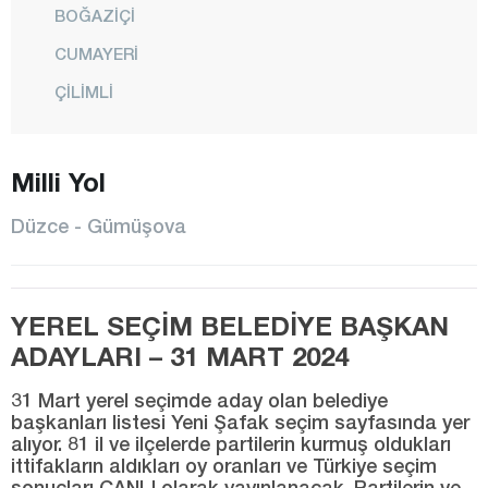
BOĞAZİÇİ
CUMAYERİ
ÇİLİMLİ
GÖLYAKA
Milli Yol
GÜMÜŞOVA
KAYNAŞLI
Düzce - Gümüşova
MERKEZ
YIĞILCA
YEREL SEÇİM BELEDİYE BAŞKAN
Edirne
ADAYLARI – 31 MART 2024
Elazığ
31 Mart yerel seçimde aday olan belediye
Erzincan
başkanları listesi Yeni Şafak seçim sayfasında yer
alıyor. 81 il ve ilçelerde partilerin kurmuş oldukları
Erzurum
ittifakların aldıkları oy oranları ve Türkiye seçim
Eskişehir
sonuçları CANLI olarak yayınlanacak. Partilerin ve