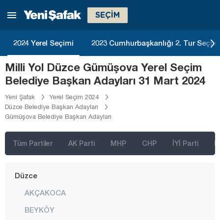
SEÇİM
Bitlis
Bolu
2024 Yerel Seçimi
2023 Cumhurbaşkanlığı 2. Tur Seçim
Burdur
Milli Yol Düzce Gümüşova Yerel Seçim
Bursa
Belediye Başkan Adayları 31 Mart 2024
Çanakkale
Yeni Şafak
Yerel Seçim 2024
Çankırı
Düzce Belediye Başkan Adayları
Gümüşova Belediye Başkan Adayları
Çorum
Denizli
Tüm Partiler
AK Parti
MHP
CHP
İYİ Parti
D
Diyarbakır
Düzce
AKÇAKOCA
BEYKÖY