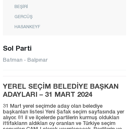
BEŞİRİ
GERCÜŞ
HASANKEYF
İKİKÖPRÜ
Sol Parti
KAYAPINAR
KOZLUK
Batman - Balpınar
MERKEZ
SASON
YEREL SEÇİM BELEDİYE BAŞKAN
YÜCEBAĞ
ADAYLARI – 31 MART 2024
Bayburt
31 Mart yerel seçimde aday olan belediye
Bilecik
başkanları listesi Yeni Şafak seçim sayfasında yer
alıyor. 81 il ve ilçelerde partilerin kurmuş oldukları
Bingöl
ittifakların aldıkları oy oranları ve Türkiye seçim
Bitlis
sonuçları CANLI olarak yayınlanacak. Partilerin ve