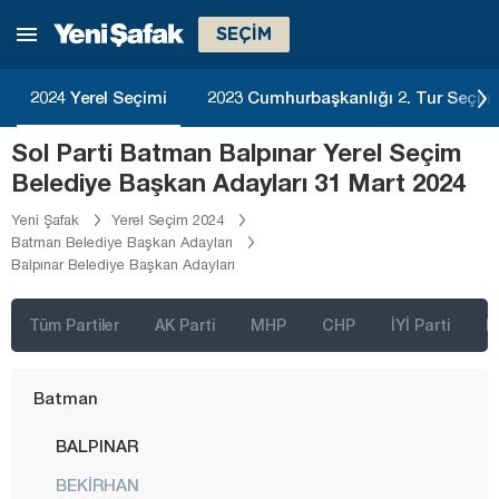
SEÇİM
Ağrı
Aksaray
2024 Yerel Seçimi
2023 Cumhurbaşkanlığı 2. Tur Seçim
Amasya
Sol Parti Batman Balpınar Yerel Seçim
Antalya
Belediye Başkan Adayları 31 Mart 2024
Ardahan
Yeni Şafak
Yerel Seçim 2024
Artvin
Batman Belediye Başkan Adayları
Balpınar Belediye Başkan Adayları
Aydın
Balıkesir
Tüm Partiler
AK Parti
MHP
CHP
İYİ Parti
D
Bartın
Batman
BALPINAR
BEKİRHAN