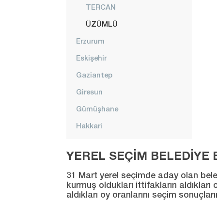
TERCAN
ÜZÜMLÜ
Erzurum
Eskişehir
Gaziantep
Giresun
Gümüşhane
Hakkari
Hatay
YEREL SEÇİM BELEDİYE B
Iğdır
31 Mart yerel seçimde aday olan beledi
Isparta
kurmuş oldukları ittifakların aldıklar
aldıkları oy oranlarını seçim sonuçlar
Kahramanmaraş
Karabük