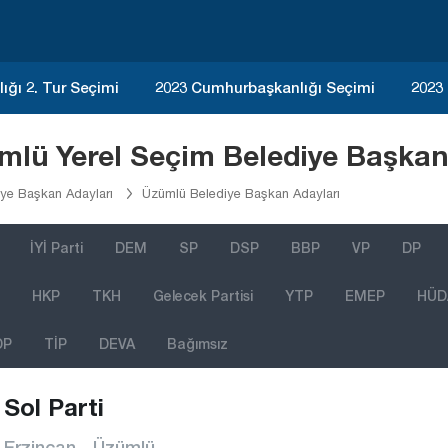
ğı 2. Tur Seçimi
2023 Cumhurbaşkanlığı Seçimi
2023
ümlü Yerel Seçim Belediye Başkan
iye Başkan Adayları
Üzümlü Belediye Başkan Adayları
İYİ Parti
DEM
SP
DSP
BBP
VP
DP
HKP
TKH
Gelecek Partisi
YTP
EMEP
HÜD
DP
TİP
DEVA
Bağımsız
Sol Parti
Erzincan - Üzümlü