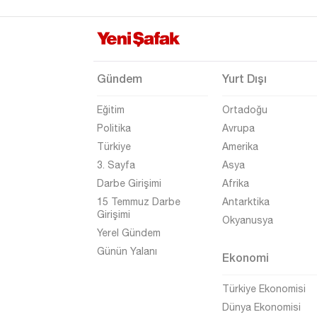
Karaman
Kars
Kastamonu
Gündem
Yurt Dışı
Kayseri
Eğitim
Ortadoğu
Kırıkkale
Politika
Avrupa
Kırklareli
Türkiye
Amerika
Kırşehir
3. Sayfa
Asya
Darbe Girişimi
Afrika
Kilis
15 Temmuz Darbe
Antarktika
Kocaeli
Girişimi
Okyanusya
Yerel Gündem
Konya
Günün Yalanı
Ekonomi
Kütahya
Malatya
Türkiye Ekonomisi
Dünya Ekonomisi
Manisa