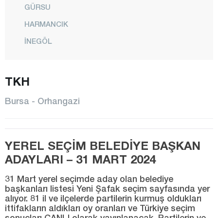
GÜRSU
HARMANCIK
İNEGÖL
İZNİK
KARACABEY
TKH
KELES
Bursa - Orhangazi
KESTEL
MUDANYA
YEREL SEÇİM BELEDİYE BAŞKAN
MUSTAFAKEMALPAŞA
ADAYLARI – 31 MART 2024
NİLÜFER
ORHANELİ
31 Mart yerel seçimde aday olan belediye
başkanları listesi Yeni Şafak seçim sayfasında yer
alıyor. 81 il ve ilçelerde partilerin kurmuş oldukları
ORHANGAZİ
ittifakların aldıkları oy oranları ve Türkiye seçim
OSMANGAZİ
sonuçları CANLI olarak yayınlanacak. Partilerin ve