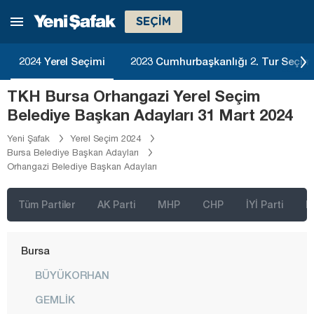
SEÇİM
Balıkesir
Bartın
2024 Yerel Seçimi
2023 Cumhurbaşkanlığı 2. Tur Seçim
Batman
TKH Bursa Orhangazi Yerel Seçim
Bayburt
Belediye Başkan Adayları 31 Mart 2024
Bilecik
Yeni Şafak
Yerel Seçim 2024
Bingöl
Bursa Belediye Başkan Adayları
Orhangazi Belediye Başkan Adayları
Bitlis
Bolu
Tüm Partiler
AK Parti
MHP
CHP
İYİ Parti
D
Burdur
Bursa
BÜYÜKORHAN
GEMLİK