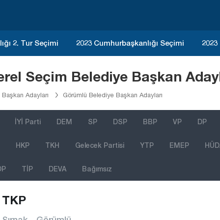
ğı 2. Tur Seçimi
2023 Cumhurbaşkanlığı Seçimi
2023
rel Seçim Belediye Başkan Adayl
e Başkan Adayları
Görümlü Belediye Başkan Adayları
İYİ Parti
DEM
SP
DSP
BBP
VP
DP
HKP
TKH
Gelecek Partisi
YTP
EMEP
HÜD
DP
TİP
DEVA
Bağımsız
TKP
Şırnak - Görümlü