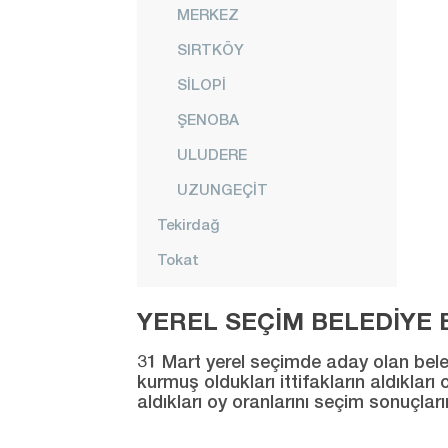
MERKEZ
SIRTKÖY
SİLOPİ
ŞENOBA
ULUDERE
UZUNGEÇİT
Tekirdağ
Tokat
Trabzon
YEREL SEÇİM BELEDİYE B
Tunceli
31 Mart yerel seçimde aday olan beledi
Uşak
kurmuş oldukları ittifakların aldıklar
aldıkları oy oranlarını seçim sonuçlar
Van
Yalova