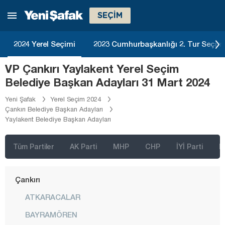
SEÇİM
Batman
Bayburt
2024 Yerel Seçimi
2023 Cumhurbaşkanlığı 2. Tur Seçim
Bilecik
VP Çankırı Yaylakent Yerel Seçim
Bingöl
Belediye Başkan Adayları 31 Mart 2024
Bitlis
Yeni Şafak
Yerel Seçim 2024
Bolu
Çankırı Belediye Başkan Adayları
Yaylakent Belediye Başkan Adayları
Burdur
Bursa
Tüm Partiler
AK Parti
MHP
CHP
İYİ Parti
D
Çanakkale
Çankırı
ATKARACALAR
BAYRAMÖREN