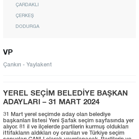
ÇARDAKLI
ÇERKEŞ
DODURGA
ELDİVAN
ILGAZ
VP
KALFAT
Çankırı - Yaylakent
KIZILIRMAK
KORGUN
YEREL SEÇİM BELEDİYE BAŞKAN
KURŞUNLU
ADAYLARI – 31 MART 2024
MERKEZ
ORTA
31 Mart yerel seçimde aday olan belediye
başkanları listesi Yeni Şafak seçim sayfasında yer
SAÇAK
alıyor. 81 il ve ilçelerde partilerin kurmuş oldukları
ittifakların aldıkları oy oranları ve Türkiye seçim
ŞABANÖZÜ
sonuçları CANLI olarak yayınlanacak. Partilerin ve