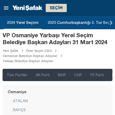
SEÇİM
Malatya
Manisa
2024 Yerel Seçimi
2023 Cumhurbaşkanlığı 2. Tur Seçim
Mardin
VP Osmaniye Yarbaşı Yerel Seçim
Mersin
Belediye Başkan Adayları 31 Mart 2024
Muğla
Yeni Şafak
Yerel Seçim 2024
Muş
Osmaniye Belediye Başkan Adayları
Yarbaşı Belediye Başkan Adayları
Nevşehir
Niğde
Tüm Partiler
AK Parti
MHP
CHP
İYİ Parti
D
Ordu
Osmaniye
ATALAN
BAHÇE