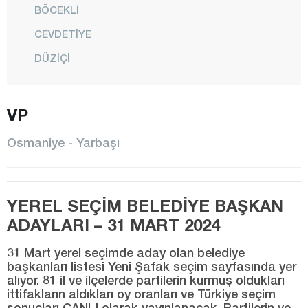
BÖCEKLİ
CEVDETİYE
DÜZİÇİ
ELLEK
HASANBEYLİ
VP
KADİRLİ
Osmaniye - Yarbaşı
MEHMETLİ
MERKEZ
YEREL SEÇİM BELEDİYE BAŞKAN
SUMBAS
ADAYLARI – 31 MART 2024
TOPRAKKALE
TÜRKMEN
31 Mart yerel seçimde aday olan belediye
başkanları listesi Yeni Şafak seçim sayfasında yer
alıyor. 81 il ve ilçelerde partilerin kurmuş oldukları
YARBAŞI
ittifakların aldıkları oy oranları ve Türkiye seçim
Rize
sonuçları CANLI olarak yayınlanacak. Partilerin ve