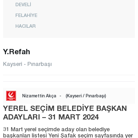
DEVELİ
FELAHİYE
HACILAR
İNCESU
KOCASİNAN
Y.Refah
MELİKGAZİ
Kayseri - Pınarbaşı
ÖZVATAN
PINARBAŞI
SARIOĞLAN
Nizamettin Akça
-
(Kayseri / Pınarbaşı)
SARIZ
YEREL SEÇİM BELEDİYE BAŞKAN
TALAS
ADAYLARI – 31 MART 2024
TOMARZA
31 Mart yerel seçimde aday olan belediye
başkanları listesi Yeni Şafak seçim sayfasında yer
YAHYALI