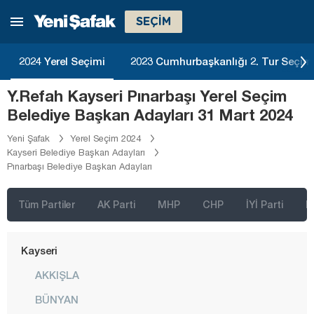
SEÇİM
Hakkari
Hatay
2024 Yerel Seçimi
2023 Cumhurbaşkanlığı 2. Tur Seçim
Iğdır
Y.Refah Kayseri Pınarbaşı Yerel Seçim
Isparta
Belediye Başkan Adayları 31 Mart 2024
Kahramanmaraş
Yeni Şafak
Yerel Seçim 2024
Karabük
Kayseri Belediye Başkan Adayları
Pınarbaşı Belediye Başkan Adayları
Karaman
Kars
Tüm Partiler
AK Parti
MHP
CHP
İYİ Parti
D
Kastamonu
Kayseri
AKKIŞLA
BÜNYAN