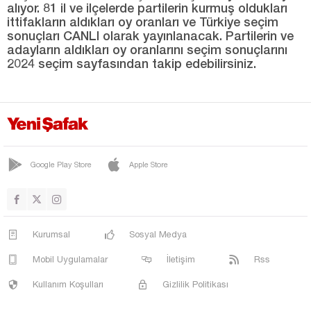
alıyor. 81 il ve ilçelerde partilerin kurmuş oldukları
ittifakların aldıkları oy oranları ve Türkiye seçim
YEŞİLHİSAR
sonuçları CANLI olarak yayınlanacak. Partilerin ve
Kırıkkale
adayların aldıkları oy oranlarını seçim sonuçlarını
2024 seçim sayfasından takip edebilirsiniz.
Kırklareli
Kırşehir
Kilis
Kocaeli
Konya
Google Play Store
Apple Store
Kütahya
Malatya
Kurumsal
Sosyal Medya
Manisa
Mobil Uygulamalar
İletişim
Rss
Mardin
Kullanım Koşulları
Gizlilik Politikası
Mersin