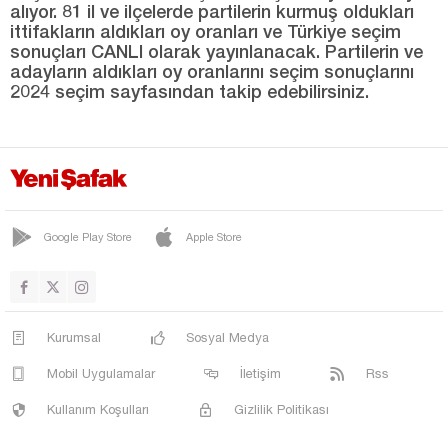
alıyor. 81 il ve ilçelerde partilerin kurmuş oldukları
ittifakların aldıkları oy oranları ve Türkiye seçim
Mersin
sonuçları CANLI olarak yayınlanacak. Partilerin ve
Muğla
adayların aldıkları oy oranlarını seçim sonuçlarını
2024 seçim sayfasından takip edebilirsiniz.
Muş
Nevşehir
Niğde
Ordu
Osmaniye
Google Play Store
Apple Store
Rize
Sakarya
Kurumsal
Sosyal Medya
Samsun
Mobil Uygulamalar
İletişim
Rss
Siirt
Kullanım Koşulları
Gizlilik Politikası
Sinop