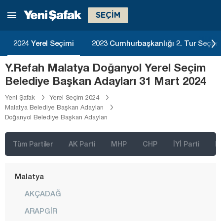
SEÇİM
Kastamonu
Kayseri
2024 Yerel Seçimi
2023 Cumhurbaşkanlığı 2. Tur Seçim
Kırıkkale
Y.Refah Malatya Doğanyol Yerel Seçim
Kırklareli
Belediye Başkan Adayları 31 Mart 2024
Kırşehir
Yeni Şafak
Yerel Seçim 2024
Kilis
Malatya Belediye Başkan Adayları
Doğanyol Belediye Başkan Adayları
Kocaeli
Konya
Tüm Partiler
AK Parti
MHP
CHP
İYİ Parti
D
Kütahya
Malatya
AKÇADAĞ
ARAPGİR