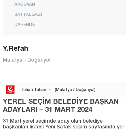
ARGUVAN
BATTALGAZİ
DARENDE
DOĞANŞEHİR
Y.Refah
DOĞANYOL
HEKİMHAN
Malatya - Doğanyol
KALE
KULUNCAK
PÜTÜRGE
Tuhan Tuhan
-
(Malatya / Doğanyol)
YAZIHAN
YEREL SEÇİM BELEDİYE BAŞKAN
YEŞİLYURT
ADAYLARI – 31 MART 2024
Manisa
31 Mart yerel seçimde aday olan belediye
başkanları listesi Yeni Şafak seçim sayfasında yer
Mardin