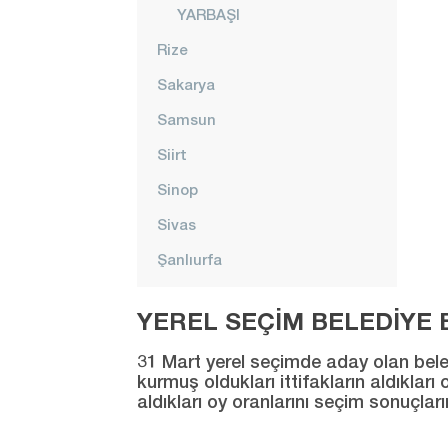
YARBAŞI
Rize
Sakarya
Samsun
Siirt
Sinop
Sivas
Şanlıurfa
Şırnak
YEREL SEÇİM BELEDİYE B
Tekirdağ
31 Mart yerel seçimde aday olan beledi
Tokat
kurmuş oldukları ittifakların aldıklar
aldıkları oy oranlarını seçim sonuçlar
Trabzon
Tunceli