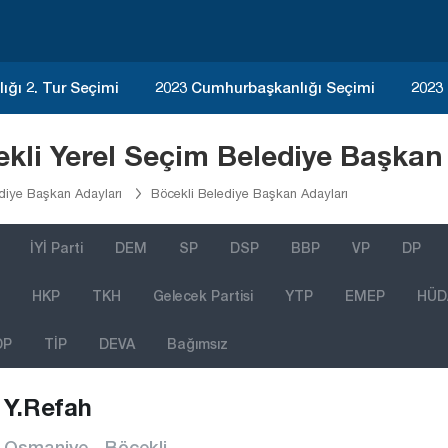
ğı 2. Tur Seçimi
2023 Cumhurbaşkanlığı Seçimi
2023
kli Yerel Seçim Belediye Başkan 
iye Başkan Adayları
Böcekli Belediye Başkan Adayları
İYİ Parti
DEM
SP
DSP
BBP
VP
DP
HKP
TKH
Gelecek Partisi
YTP
EMEP
HÜD
DP
TİP
DEVA
Bağımsız
Y.Refah
Osmaniye - Böcekli