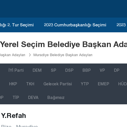
ğı 2. Tur Seçimi
2023 Cumhurbaşkanlığı Seçimi
2023
 Yerel Seçim Belediye Başkan Ada
Başkan Adayları
Muradiye Belediye Başkan Adayları
İYİ Parti
DEM
SP
DSP
BBP
VP
DP
HKP
TKH
Gelecek Partisi
YTP
EMEP
HÜD
DP
TİP
DEVA
Bağımsız
Y.Refah
Rize - Muradiye