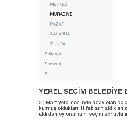
MERKEZ
MURADİYE
PAZAR
SALARHA
TUNCA
Sakarya
Samsun
Siirt
Sinop
YEREL SEÇİM BELEDİYE B
Sivas
31 Mart yerel seçimde aday olan beledi
Şanlıurfa
kurmuş oldukları ittifakların aldıklar
aldıkları oy oranlarını seçim sonuçlar
Şırnak
Tekirdağ