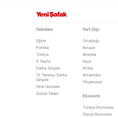
Tokat
Trabzon
Tunceli
Gündem
Yurt Dışı
Uşak
Eğitim
Ortadoğu
Van
Politika
Avrupa
Yalova
Türkiye
Amerika
Yozgat
3. Sayfa
Asya
Darbe Girişimi
Afrika
Zonguldak
15 Temmuz Darbe
Antarktika
Girişimi
Okyanusya
Yerel Gündem
Günün Yalanı
Ekonomi
Türkiye Ekonomisi
Dünya Ekonomisi