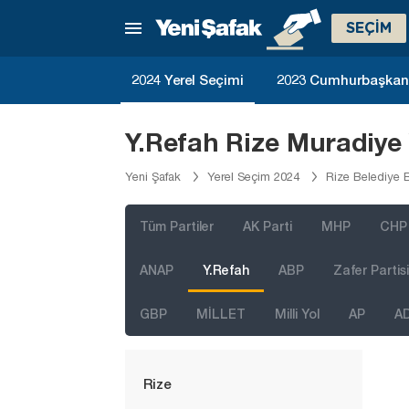
Konya
SEÇİM
Kütahya
Malatya
2024 Yerel Seçimi
2023 Cumhurbaşkanlı
Manisa
Mardin
Y.Refah Rize Muradiye
Mersin
Yeni Şafak
Yerel Seçim 2024
Rize Belediye 
Muğla
Muş
Tüm Partiler
AK Parti
MHP
CHP
Nevşehir
ANAP
Y.Refah
ABP
Zafer Partisi
Niğde
GBP
MİLLET
Milli Yol
AP
A
Ordu
Osmaniye
Rize