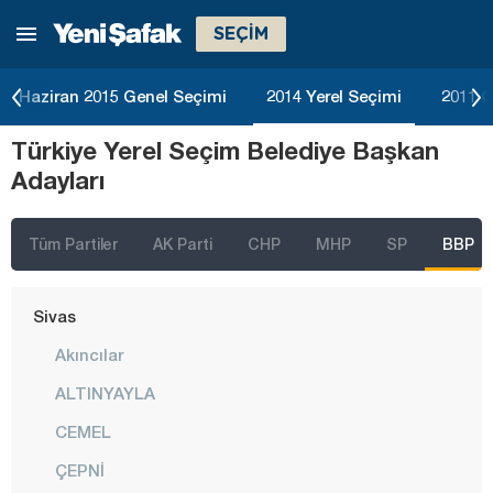
SEÇİM
Ordu
Osmaniye
Haziran 2015 Genel Seçimi
2014 Yerel Seçimi
2011 G
Rize
Türkiye Yerel Seçim Belediye Başkan
Sakarya
Adayları
Samsun
Siirt
Tüm Partiler
AK Parti
CHP
MHP
SP
BBP
Sinop
Sivas
Akıncılar
ALTINYAYLA
CEMEL
ÇEPNİ