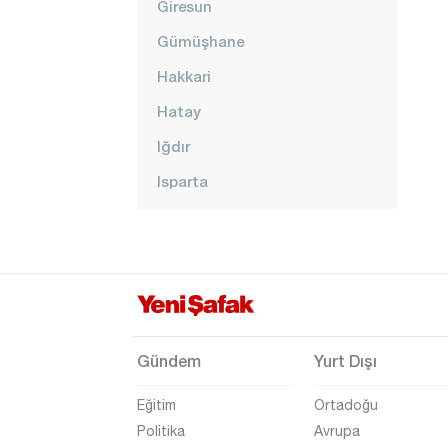
Giresun
Gümüşhane
Hakkari
Hatay
Iğdır
Isparta
Kahramanmaraş
Karabük
Karaman
Kars
Kastamonu
Gündem
Yurt Dışı
Kayseri
Eğitim
Ortadoğu
Kırıkkale
Politika
Avrupa