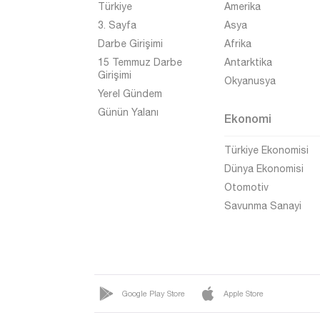
Türkiye
Amerika
Kırklareli
3. Sayfa
Asya
Kırşehir
Darbe Girişimi
Afrika
Kilis
15 Temmuz Darbe
Antarktika
Girişimi
Okyanusya
Kocaeli
Yerel Gündem
Konya
Günün Yalanı
Ekonomi
Kütahya
Türkiye Ekonomisi
Malatya
Dünya Ekonomisi
Manisa
Otomotiv
Savunma Sanayi
Mardin
Mersin
Muğla
Muş
Google Play Store
Apple Store
Nevşehir