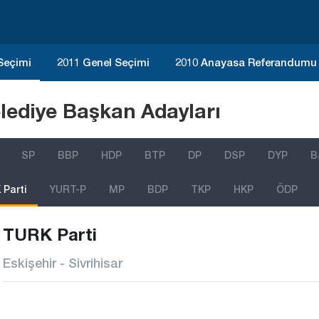
 Seçimi
2011 Genel Seçimi
2010 Anayasa Referandumu
lediye Başkan Adayları
SP
BBP
HDP
BTP
DP
DSP
DYP
B
Parti
YURT-P
MP
BDP
TKP
HKP
ÖDP
TURK Parti
Eskişehir - Sivrihisar