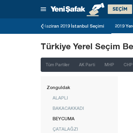
Tekirdağ
SEÇİM
Tokat
Trabzon
23 Genel Seçimi
Haziran 2019 İstanbul Seçimi
2019 Yer
Tunceli
Türkiye Yerel Seçim Be
Uşak
Van
Tüm Partiler
AK Parti
MHP
CHP
Yalova
Yozgat
Zonguldak
ALAPLI
BAKACAKKADI
BEYCUMA
ÇATALAĞZI