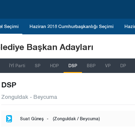
el Seçimi
Haziran 2018 Cumhurbaşkanlığı Seçimi
Hazi
lediye Başkan Adayları
İYİ Parti
SP
HDP
DSP
BBP
VP
DP
DSP
Zonguldak - Beycuma
Suat Güneş
-
(Zonguldak / Beycuma)