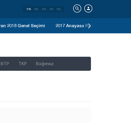
TR
EN
AR
FR
RU
ran 2018 Genel Seçimi
2017 Anayasa Referandumu
Ka
BTP
TKP
Bağımsız