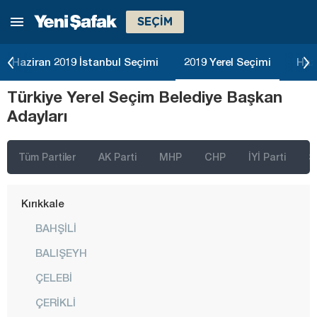
SEÇİM
Isparta
Kahramanmaraş
Haziran 2019 İstanbul Seçimi
2019 Yerel Seçimi
Haz
Karabük
Türkiye Yerel Seçim Belediye Başkan
Karaman
Adayları
Kars
Kastamonu
Tüm Partiler
AK Parti
MHP
CHP
İYİ Parti
S
Kayseri
Kırıkkale
BAHŞİLİ
BALIŞEYH
ÇELEBİ
ÇERİKLİ