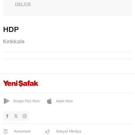
DELİCE
HACILAR
KARAKEÇİLİ
HDP
KESKİN
Kırıkkale
MERKEZ
SULAKYURT
YAHŞİHAN
Kırklareli
Kırşehir
Kilis
Google Play Store
Apple Store
Kocaeli
Konya
Kütahya
Kurumsal
Sosyal Medya