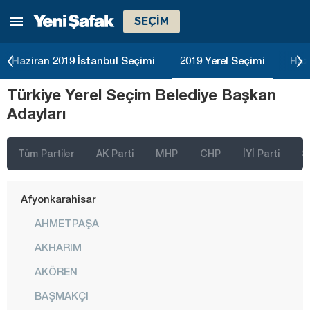
SEÇİM
Haziran 2019 İstanbul Seçimi
2019 Yerel Seçimi
Haz
İstanbul
Türkiye Yerel Seçim Belediye Başkan
Ankara
Adayları
İzmir
Adana
Tüm Partiler
AK Parti
MHP
CHP
İYİ Parti
S
Adıyaman
Afyonkarahisar
AHMETPAŞA
AKHARIM
AKÖREN
BAŞMAKÇI