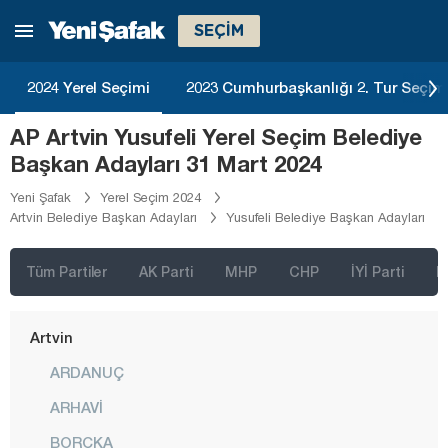
İzmir
SEÇİM
Adana
Adıyaman
2024 Yerel Seçimi
2023 Cumhurbaşkanlığı 2. Tur Seçim
Afyonkarahisar
AP Artvin Yusufeli Yerel Seçim Belediye
Ağrı
Başkan Adayları 31 Mart 2024
Aksaray
Yeni Şafak
Yerel Seçim 2024
Artvin Belediye Başkan Adayları
Yusufeli Belediye Başkan Adayları
Amasya
Antalya
Tüm Partiler
AK Parti
MHP
CHP
İYİ Parti
D
Ardahan
Artvin
ARDANUÇ
ARHAVİ
BORÇKA