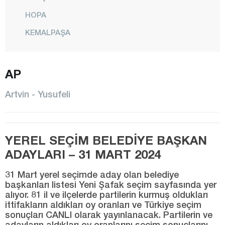
HOPA
KEMALPAŞA
MERKEZ
MURGUL
AP
ŞAVŞAT
Artvin - Yusufeli
YUSUFELİ
Aydın
YEREL SEÇİM BELEDİYE BAŞKAN
Balıkesir
ADAYLARI – 31 MART 2024
Bartın
31 Mart yerel seçimde aday olan belediye
Batman
başkanları listesi Yeni Şafak seçim sayfasında yer
alıyor. 81 il ve ilçelerde partilerin kurmuş oldukları
Bayburt
ittifakların aldıkları oy oranları ve Türkiye seçim
Bilecik
sonuçları CANLI olarak yayınlanacak. Partilerin ve
adayların aldıkları oy oranlarını seçim sonuçlarını