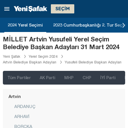
İzmir
SEÇİM
Adana
Adıyaman
2024 Yerel Seçimi
2023 Cumhurbaşkanlığı 2. Tur Seçim
Afyonkarahisar
MİLLET Artvin Yusufeli Yerel Seçim
Ağrı
Belediye Başkan Adayları 31 Mart 2024
Aksaray
Yeni Şafak
Yerel Seçim 2024
Artvin Belediye Başkan Adayları
Yusufeli Belediye Başkan Adayları
Amasya
Antalya
Tüm Partiler
AK Parti
MHP
CHP
İYİ Parti
D
Ardahan
Artvin
ARDANUÇ
ARHAVİ
BORÇKA