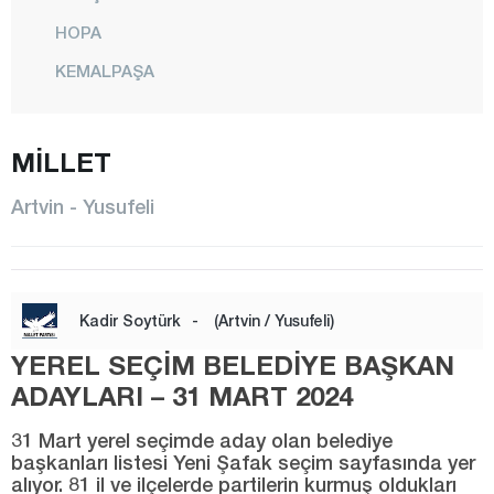
HOPA
KEMALPAŞA
MERKEZ
MURGUL
MİLLET
ŞAVŞAT
Artvin - Yusufeli
YUSUFELİ
Aydın
Balıkesir
Kadir Soytürk
-
(Artvin / Yusufeli)
Bartın
YEREL SEÇİM BELEDİYE BAŞKAN
Batman
ADAYLARI – 31 MART 2024
Bayburt
31 Mart yerel seçimde aday olan belediye
başkanları listesi Yeni Şafak seçim sayfasında yer
Bilecik
alıyor. 81 il ve ilçelerde partilerin kurmuş oldukları