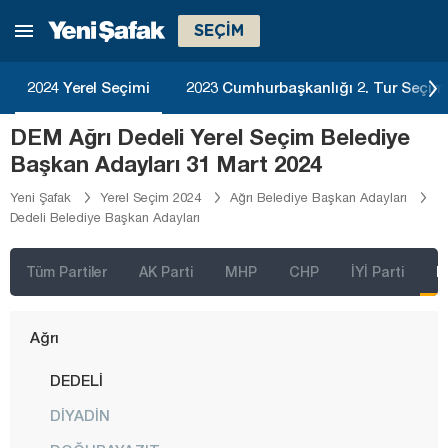
SEÇİM
2024 Yerel Seçimi
2023 Cumhurbaşkanlığı 2. Tur Seçim
İstanbul
DEM Ağrı Dedeli Yerel Seçim Belediye
Ankara
Başkan Adayları 31 Mart 2024
İzmir
Yeni Şafak
Yerel Seçim 2024
Ağrı Belediye Başkan Adayları
Dedeli Belediye Başkan Adayları
Adana
Adıyaman
Tüm Partiler
AK Parti
MHP
CHP
İYİ Parti
D
Afyonkarahisar
Ağrı
DEDELİ
DİYADİN