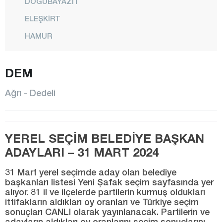
DOĞUBAYAZIT
ELEŞKİRT
HAMUR
MERKEZ
DEM
PATNOS
TAHİR
Ağrı - Dedeli
TAŞLIÇAY
TUTAK
YEREL SEÇİM BELEDİYE BAŞKAN
YAYLADÜZÜ
ADAYLARI – 31 MART 2024
YÜCEKAPI
31 Mart yerel seçimde aday olan belediye
Aksaray
başkanları listesi Yeni Şafak seçim sayfasında yer
alıyor. 81 il ve ilçelerde partilerin kurmuş oldukları
Amasya
ittifakların aldıkları oy oranları ve Türkiye seçim
Antalya
sonuçları CANLI olarak yayınlanacak. Partilerin ve
adayların aldıkları oy oranlarını seçim sonuçlarını