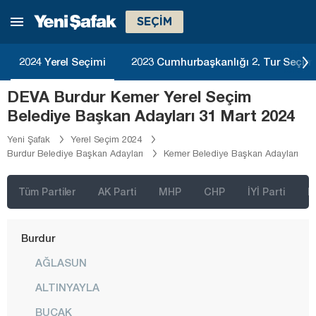
Aydın
SEÇİM
Balıkesir
Bartın
2024 Yerel Seçimi
2023 Cumhurbaşkanlığı 2. Tur Seçim
Batman
DEVA Burdur Kemer Yerel Seçim
Bayburt
Belediye Başkan Adayları 31 Mart 2024
Bilecik
Yeni Şafak
Yerel Seçim 2024
Burdur Belediye Başkan Adayları
Kemer Belediye Başkan Adayları
Bingöl
Bitlis
Tüm Partiler
AK Parti
MHP
CHP
İYİ Parti
D
Bolu
Burdur
AĞLASUN
ALTINYAYLA
BUCAK