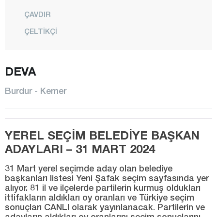
ÇAVDIR
ÇELTİKÇİ
GÖLHİSAR
KARAMANLI
DEVA
KEMER
Burdur - Kemer
KIZILKAYA
KOCAALİLER
YEREL SEÇİM BELEDİYE BAŞKAN
MERKEZ
ADAYLARI – 31 MART 2024
SÖĞÜT
31 Mart yerel seçimde aday olan belediye
TEFENNİ
başkanları listesi Yeni Şafak seçim sayfasında yer
alıyor. 81 il ve ilçelerde partilerin kurmuş oldukları
YEŞİLOVA
ittifakların aldıkları oy oranları ve Türkiye seçim
YUSUFÇA
sonuçları CANLI olarak yayınlanacak. Partilerin ve
adayların aldıkları oy oranlarını seçim sonuçlarını