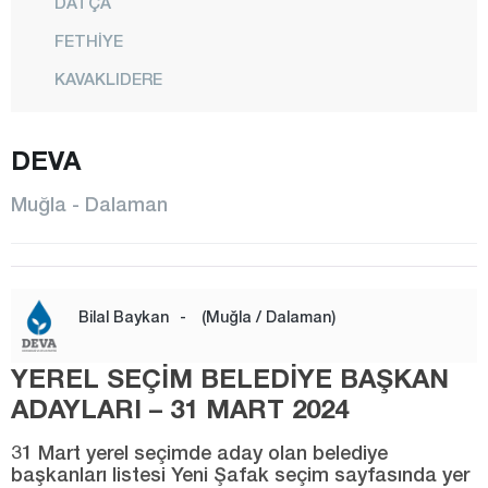
DATÇA
FETHİYE
KAVAKLIDERE
KÖYCEĞİZ
DEVA
MARMARİS
MENTEŞE
Muğla - Dalaman
MİLAS
ORTACA
SEYDİKEMER
Bilal Baykan
-
(Muğla / Dalaman)
ULA
YEREL SEÇİM BELEDİYE BAŞKAN
YATAĞAN
ADAYLARI – 31 MART 2024
Muş
31 Mart yerel seçimde aday olan belediye
Nevşehir
başkanları listesi Yeni Şafak seçim sayfasında yer