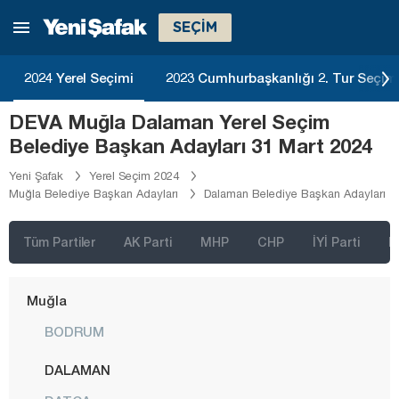
Kırşehir
SEÇİM
Kilis
Kocaeli
2024 Yerel Seçimi
2023 Cumhurbaşkanlığı 2. Tur Seçim
Konya
DEVA Muğla Dalaman Yerel Seçim
Kütahya
Belediye Başkan Adayları 31 Mart 2024
Malatya
Yeni Şafak
Yerel Seçim 2024
Muğla Belediye Başkan Adayları
Dalaman Belediye Başkan Adayları
Manisa
Mardin
Tüm Partiler
AK Parti
MHP
CHP
İYİ Parti
D
Mersin
Muğla
BODRUM
DALAMAN