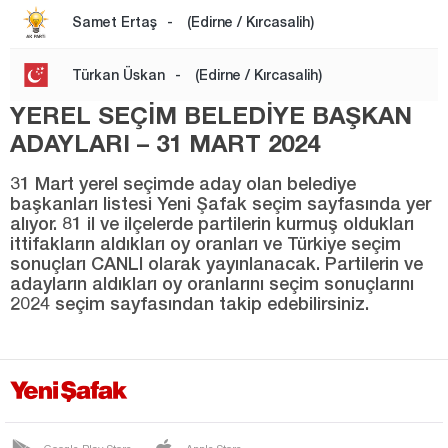
Samet Ertaş
-
(Edirne / Kırcasalih)
YENİMÜHACİR
Elazığ
Türkan Üskan
-
(Edirne / Kırcasalih)
Erzincan
YEREL SEÇİM BELEDİYE BAŞKAN
Erzurum
ADAYLARI – 31 MART 2024
Eskişehir
31 Mart yerel seçimde aday olan belediye
başkanları listesi Yeni Şafak seçim sayfasında yer
Gaziantep
alıyor. 81 il ve ilçelerde partilerin kurmuş oldukları
Giresun
ittifakların aldıkları oy oranları ve Türkiye seçim
sonuçları CANLI olarak yayınlanacak. Partilerin ve
Gümüşhane
adayların aldıkları oy oranlarını seçim sonuçlarını
2024 seçim sayfasından takip edebilirsiniz.
Hakkari
Hatay
Iğdır
Isparta