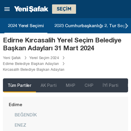
SEÇİM
Bolu
Burdur
2024 Yerel Seçimi
2023 Cumhurbaşkanlığı 2. Tur Seçim
Bursa
Edirne Kırcasalih Yerel Seçim Belediye
Çanakkale
Başkan Adayları 31 Mart 2024
Çankırı
Yeni Şafak
Yerel Seçim 2024
Çorum
Edirne Belediye Başkan Adayları
Kırcasalih Belediye Başkan Adayları
Denizli
Diyarbakır
Tüm Partiler
AK Parti
MHP
CHP
İYİ Parti
D
Düzce
Edirne
BEĞENDİK
ENEZ