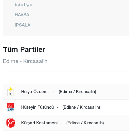
ESETÇE
HAVSA
İPSALA
KEŞAN
Tüm Partiler
KIRCASALİH
KÜPLÜ
Edirne - Kırcasalih
LALAPAŞA
MERİÇ
MERKEZ
Hülya Özdemir
-
(Edirne / Kırcasalih)
SUBAŞI
Hüseyin Tütüncü
-
(Edirne / Kırcasalih)
SÜLOĞLU
UZUNKÖPRÜ
Kürşad Kastamoni
-
(Edirne / Kırcasalih)
YENİKARPUZLU