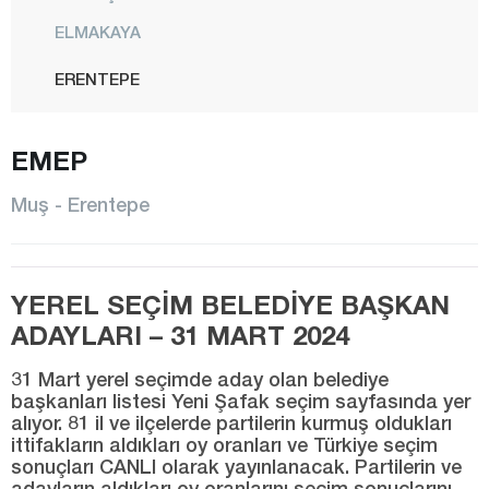
ELMAKAYA
ERENTEPE
HASKÖY
EMEP
KARAAĞAÇLI
KIRKÖY
Muş - Erentepe
KIZILAĞAÇ
KONAKKURAN
YEREL SEÇİM BELEDİYE BAŞKAN
KONUKBEKLER
ADAYLARI – 31 MART 2024
KORKUT
31 Mart yerel seçimde aday olan belediye
MALAZGİRT
başkanları listesi Yeni Şafak seçim sayfasında yer
alıyor. 81 il ve ilçelerde partilerin kurmuş oldukları
MERKEZ
ittifakların aldıkları oy oranları ve Türkiye seçim
RÜSTEMGEDİK
sonuçları CANLI olarak yayınlanacak. Partilerin ve
adayların aldıkları oy oranlarını seçim sonuçlarını