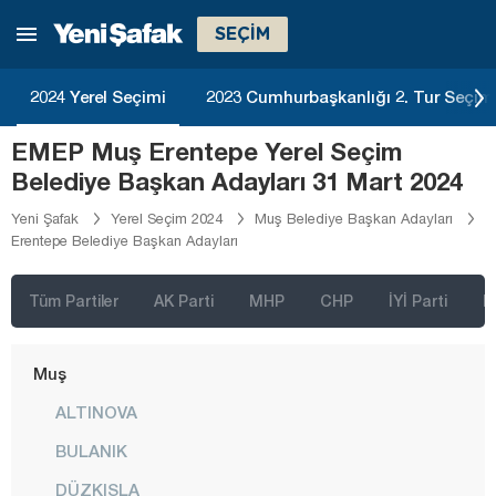
Kilis
SEÇİM
Kocaeli
Konya
2024 Yerel Seçimi
2023 Cumhurbaşkanlığı 2. Tur Seçim
Kütahya
EMEP Muş Erentepe Yerel Seçim
Malatya
Belediye Başkan Adayları 31 Mart 2024
Manisa
Yeni Şafak
Yerel Seçim 2024
Muş Belediye Başkan Adayları
Erentepe Belediye Başkan Adayları
Mardin
Mersin
Tüm Partiler
AK Parti
MHP
CHP
İYİ Parti
D
Muğla
Muş
ALTINOVA
BULANIK
DÜZKIŞLA