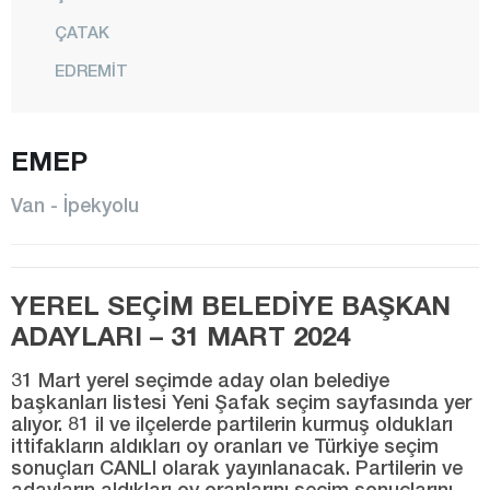
ÇATAK
EDREMİT
ERCİŞ
GEVAŞ
EMEP
GÜRPINAR
Van - İpekyolu
İPEKYOLU
MURADİYE
YEREL SEÇİM BELEDİYE BAŞKAN
ÖZALP
ADAYLARI – 31 MART 2024
SARAY
31 Mart yerel seçimde aday olan belediye
TUŞBA
başkanları listesi Yeni Şafak seçim sayfasında yer
alıyor. 81 il ve ilçelerde partilerin kurmuş oldukları
Yalova
ittifakların aldıkları oy oranları ve Türkiye seçim
Yozgat
sonuçları CANLI olarak yayınlanacak. Partilerin ve
adayların aldıkları oy oranlarını seçim sonuçlarını