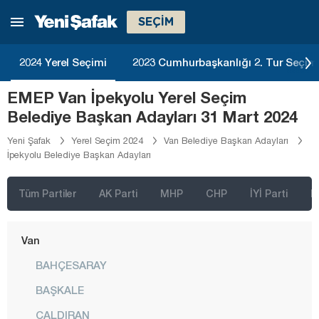
Sinop
SEÇİM
Sivas
Şanlıurfa
2024 Yerel Seçimi
2023 Cumhurbaşkanlığı 2. Tur Seçim
Şırnak
EMEP Van İpekyolu Yerel Seçim
Tekirdağ
Belediye Başkan Adayları 31 Mart 2024
Tokat
Yeni Şafak
Yerel Seçim 2024
Van Belediye Başkan Adayları
İpekyolu Belediye Başkan Adayları
Trabzon
Tunceli
Tüm Partiler
AK Parti
MHP
CHP
İYİ Parti
D
Uşak
Van
BAHÇESARAY
BAŞKALE
ÇALDIRAN