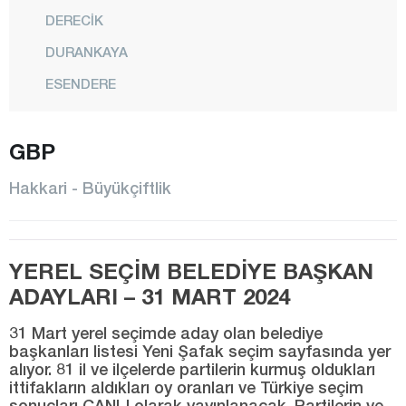
DERECİK
DURANKAYA
ESENDERE
MERKEZ
GBP
ŞEMDİNLİ
YÜKSEKOVA
Hakkari - Büyükçiftlik
Hatay
Iğdır
YEREL SEÇİM BELEDİYE BAŞKAN
Isparta
ADAYLARI – 31 MART 2024
Kahramanmaraş
31 Mart yerel seçimde aday olan belediye
Karabük
başkanları listesi Yeni Şafak seçim sayfasında yer
alıyor. 81 il ve ilçelerde partilerin kurmuş oldukları
Karaman
ittifakların aldıkları oy oranları ve Türkiye seçim
Kars
sonuçları CANLI olarak yayınlanacak. Partilerin ve