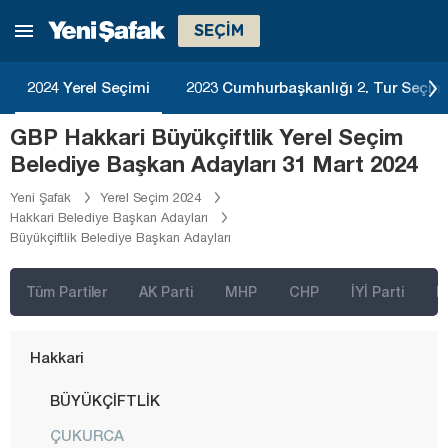
SEÇİM
Düzce
Edirne
2024 Yerel Seçimi
2023 Cumhurbaşkanlığı 2. Tur Seçim
Elazığ
GBP Hakkari Büyükçiftlik Yerel Seçim
Erzincan
Belediye Başkan Adayları 31 Mart 2024
Erzurum
Yeni Şafak
Yerel Seçim 2024
Eskişehir
Hakkari Belediye Başkan Adayları
Büyükçiftlik Belediye Başkan Adayları
Gaziantep
Giresun
Tüm Partiler
AK Parti
MHP
CHP
İYİ Parti
D
Gümüşhane
Hakkari
BÜYÜKÇİFTLİK
ÇUKURCA