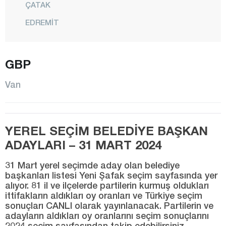
ÇATAK
EDREMİT
ERCİŞ
GEVAŞ
GBP
GÜRPINAR
Van
İPEKYOLU
MURADİYE
YEREL SEÇİM BELEDİYE BAŞKAN
ÖZALP
ADAYLARI – 31 MART 2024
SARAY
TUŞBA
31 Mart yerel seçimde aday olan belediye
başkanları listesi Yeni Şafak seçim sayfasında yer
Yalova
alıyor. 81 il ve ilçelerde partilerin kurmuş oldukları
ittifakların aldıkları oy oranları ve Türkiye seçim
Yozgat
sonuçları CANLI olarak yayınlanacak. Partilerin ve
adayların aldıkları oy oranlarını seçim sonuçlarını
Zonguldak
2024 seçim sayfasından takip edebilirsiniz.