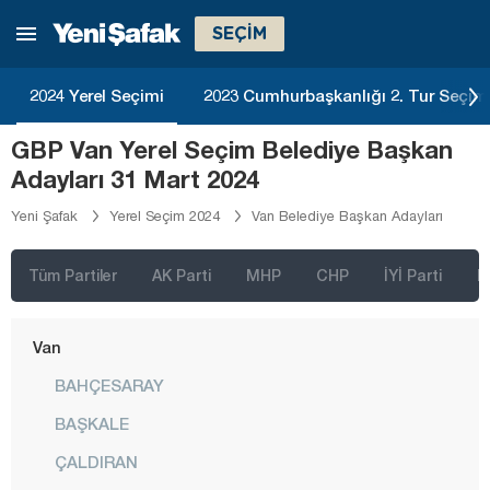
Sivas
SEÇİM
Şanlıurfa
2024 Yerel Seçimi
2023 Cumhurbaşkanlığı 2. Tur Seçim
Şırnak
GBP Van Yerel Seçim Belediye Başkan
Tekirdağ
Adayları 31 Mart 2024
Tokat
Yeni Şafak
Yerel Seçim 2024
Van Belediye Başkan Adayları
Trabzon
Tunceli
Tüm Partiler
AK Parti
MHP
CHP
İYİ Parti
D
Uşak
Van
BAHÇESARAY
BAŞKALE
ÇALDIRAN