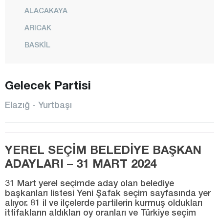
ALACAKAYA
ARICAK
BASKİL
BEYHAN
BÜKARDI
Gelecek Partisi
ERİMLİ
Elazığ - Yurtbaşı
KARAKOÇAN
KEBAN
YEREL SEÇİM BELEDİYE BAŞKAN
KOVANCILAR
ADAYLARI – 31 MART 2024
MADEN
MERKEZ
31 Mart yerel seçimde aday olan belediye
başkanları listesi Yeni Şafak seçim sayfasında yer
MOLLAKENDİ
alıyor. 81 il ve ilçelerde partilerin kurmuş oldukları
ittifakların aldıkları oy oranları ve Türkiye seçim
PALU