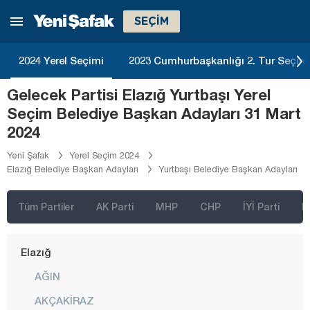
Bolu
SEÇİM
Burdur
Bursa
2024 Yerel Seçimi
2023 Cumhurbaşkanlığı 2. Tur Seçim
Çanakkale
Gelecek Partisi Elazığ Yurtbaşı Yerel
Çankırı
Seçim Belediye Başkan Adayları 31 Mart
Çorum
2024
Denizli
Yeni Şafak
Yerel Seçim 2024
Elazığ Belediye Başkan Adayları
Yurtbaşı Belediye Başkan Adayları
Diyarbakır
Düzce
Tüm Partiler
AK Parti
MHP
CHP
İYİ Parti
D
Edirne
Elazığ
AĞIN
AKÇAKİRAZ