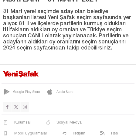
Konya
31 Mart yerel seçimde aday olan belediye
Kütahya
başkanları listesi Yeni Şafak seçim sayfasında yer
alıyor. 81 il ve ilçelerde partilerin kurmuş oldukları
Malatya
ittifakların aldıkları oy oranları ve Türkiye seçim
sonuçları CANLI olarak yayınlanacak. Partilerin ve
Manisa
adayların aldıkları oy oranlarını seçim sonuçlarını
2024 seçim sayfasından takip edebilirsiniz.
Mardin
Mersin
Muğla
Muş
Nevşehir
Google Play Store
Apple Store
Niğde
Ordu
Osmaniye
Kurumsal
Sosyal Medya
Rize
Mobil Uygulamalar
İletişim
Rss