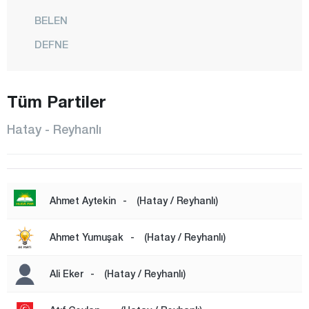
BELEN
DEFNE
DÖRTYOL
ERZİN
Tüm Partiler
HASSA
Hatay - Reyhanlı
İSKENDERUN
KIRIKHAN
KUMLU
Ahmet Aytekin
-
(Hatay / Reyhanlı)
PAYAS
Ahmet Yumuşak
-
(Hatay / Reyhanlı)
REYHANLI
SAMANDAĞ
Ali Eker
-
(Hatay / Reyhanlı)
YAYLADAĞI