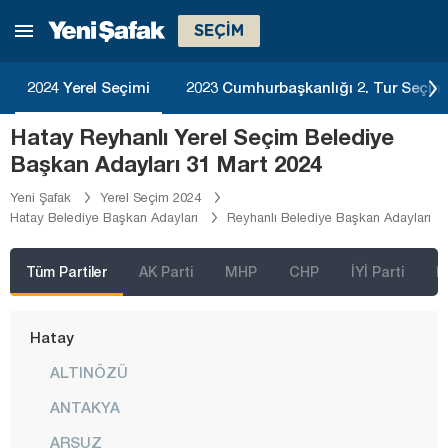
Edirne
SEÇİM
Elazığ
Erzincan
2024 Yerel Seçimi
2023 Cumhurbaşkanlığı 2. Tur Seçim
Erzurum
Hatay Reyhanlı Yerel Seçim Belediye
Eskişehir
Başkan Adayları 31 Mart 2024
Gaziantep
Yeni Şafak
Yerel Seçim 2024
Hatay Belediye Başkan Adayları
Reyhanlı Belediye Başkan Adayları
Giresun
Gümüşhane
Tüm Partiler
AK Parti
MHP
CHP
İYİ Parti
D
Hakkari
Hatay
ALTINÖZÜ
ANTAKYA
ARSUZ