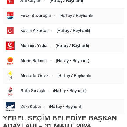
Atıf Ceylan
-
(Hatay / Reyhanlı)
Iğdır
Isparta
Fevzi Suvaroğlu
-
(Hatay / Reyhanlı)
Kahramanmaraş
Kasım Alkurtar
-
(Hatay / Reyhanlı)
Karabük
Karaman
Mehmet Yıldız
-
(Hatay / Reyhanlı)
Kars
Metin Bakımcı
-
(Hatay / Reyhanlı)
Kastamonu
Kayseri
Mustafa Ortak
-
(Hatay / Reyhanlı)
Kırıkkale
Salih Savaşlı
-
(Hatay / Reyhanlı)
Kırklareli
Kırşehir
Zeki Kabcı
-
(Hatay / Reyhanlı)
Kilis
YEREL SEÇİM BELEDİYE BAŞKAN
Kocaeli
ADAYLARI – 31 MART 2024