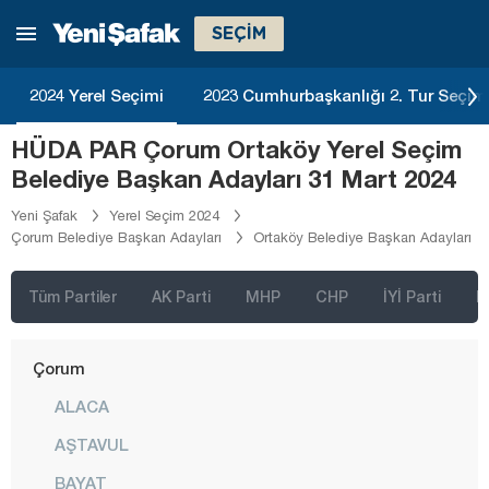
Bayburt
SEÇİM
Bilecik
Bingöl
2024 Yerel Seçimi
2023 Cumhurbaşkanlığı 2. Tur Seçim
Bitlis
HÜDA PAR Çorum Ortaköy Yerel Seçim
Bolu
Belediye Başkan Adayları 31 Mart 2024
Burdur
Yeni Şafak
Yerel Seçim 2024
Çorum Belediye Başkan Adayları
Ortaköy Belediye Başkan Adayları
Bursa
Çanakkale
Tüm Partiler
AK Parti
MHP
CHP
İYİ Parti
D
Çankırı
Çorum
ALACA
AŞTAVUL
BAYAT