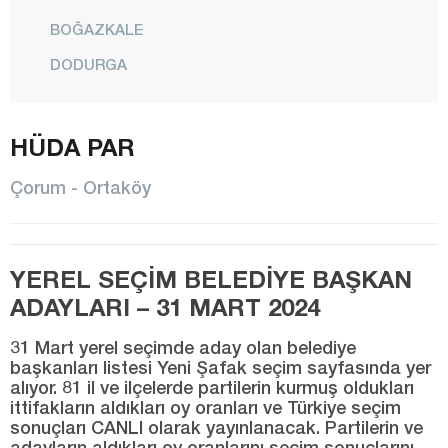
BOĞAZKALE
DODURGA
DÜVENCİ
İSKİLİP
HÜDA PAR
KARGI
Çorum - Ortaköy
LAÇİN
MECİTÖZÜ
YEREL SEÇİM BELEDİYE BAŞKAN
MERKEZ
ADAYLARI – 31 MART 2024
OĞUZLAR
31 Mart yerel seçimde aday olan belediye
ORTAKÖY
başkanları listesi Yeni Şafak seçim sayfasında yer
alıyor. 81 il ve ilçelerde partilerin kurmuş oldukları
OSMANCIK
ittifakların aldıkları oy oranları ve Türkiye seçim
SUNGURLU
sonuçları CANLI olarak yayınlanacak. Partilerin ve
adayların aldıkları oy oranlarını seçim sonuçlarını