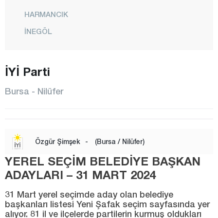
HARMANCIK
İNEGÖL
İZNİK
KARACABEY
İYİ Parti
KELES
Bursa - Nilüfer
KESTEL
MUDANYA
MUSTAFAKEMALPAŞA
Özgür Şimşek
-
(Bursa / Nilüfer)
NİLÜFER
YEREL SEÇİM BELEDİYE BAŞKAN
ORHANELİ
ADAYLARI – 31 MART 2024
ORHANGAZİ
31 Mart yerel seçimde aday olan belediye
başkanları listesi Yeni Şafak seçim sayfasında yer
OSMANGAZİ
alıyor. 81 il ve ilçelerde partilerin kurmuş oldukları