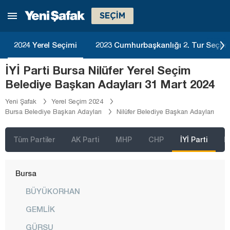
Balıkesir
SEÇİM
Bartın
Batman
2024 Yerel Seçimi
2023 Cumhurbaşkanlığı 2. Tur Seçim
Bayburt
İYİ Parti Bursa Nilüfer Yerel Seçim
Bilecik
Belediye Başkan Adayları 31 Mart 2024
Bingöl
Yeni Şafak
Yerel Seçim 2024
Bursa Belediye Başkan Adayları
Nilüfer Belediye Başkan Adayları
Bitlis
Bolu
Tüm Partiler
AK Parti
MHP
CHP
İYİ Parti
D
Burdur
Bursa
BÜYÜKORHAN
GEMLİK
GÜRSU