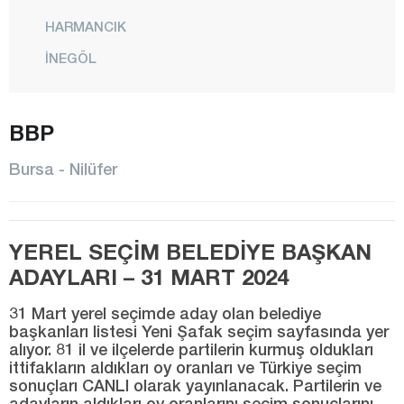
HARMANCIK
İNEGÖL
İZNİK
KARACABEY
BBP
KELES
Bursa - Nilüfer
KESTEL
MUDANYA
YEREL SEÇİM BELEDİYE BAŞKAN
MUSTAFAKEMALPAŞA
ADAYLARI – 31 MART 2024
NİLÜFER
31 Mart yerel seçimde aday olan belediye
ORHANELİ
başkanları listesi Yeni Şafak seçim sayfasında yer
alıyor. 81 il ve ilçelerde partilerin kurmuş oldukları
ORHANGAZİ
ittifakların aldıkları oy oranları ve Türkiye seçim
OSMANGAZİ
sonuçları CANLI olarak yayınlanacak. Partilerin ve
adayların aldıkları oy oranlarını seçim sonuçlarını