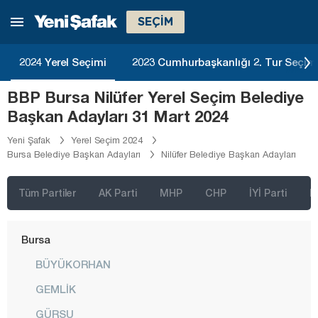
Balıkesir
SEÇİM
Bartın
Batman
2024 Yerel Seçimi
2023 Cumhurbaşkanlığı 2. Tur Seçim
Bayburt
BBP Bursa Nilüfer Yerel Seçim Belediye
Bilecik
Başkan Adayları 31 Mart 2024
Bingöl
Yeni Şafak
Yerel Seçim 2024
Bursa Belediye Başkan Adayları
Nilüfer Belediye Başkan Adayları
Bitlis
Bolu
Tüm Partiler
AK Parti
MHP
CHP
İYİ Parti
D
Burdur
Bursa
BÜYÜKORHAN
GEMLİK
GÜRSU